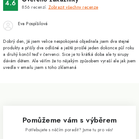
v
4.6
á
k
856
recenzí.
Zobrazit všechny recenze
n
y
í
v
Eva Pospíšilová
ý
p
Dobrý den, Já jsem velice nespokojená objednala jsem dva stejné
i
produkty a přišly dva odlišné a ještě prošlé jeden dokonce půl roku
a druhý končil teď v červenci. Sice je to krátká doba ale ty sirupy
s
dávám dětem. Ale věřím že to nějakým způsobem vyraší ale jak jsem
u
uvedla v emailu jsem s toho zklamaná
Z
á
p
a
Pomůžeme vám s výběrem
t
í
Potřebujete s něčím poradit? Jsme tu pro vás!