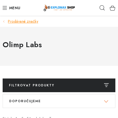
Přejít
Hleda
na
obsah
Prodávané značky
%AKCE
NOVINKY
Olimp Labs
SPORTOVNÍ VÝŽIVA
ZDRAVÉ POTRAVINY
SPORTOVNÍ VYBAVENÍ
FILTROVAT PRODUKTY
KRÁSA A WELLNESS
V
Ř
DOPORUČUJEME
ý
a
🧬 DLOUHOVĚKOST
p
z