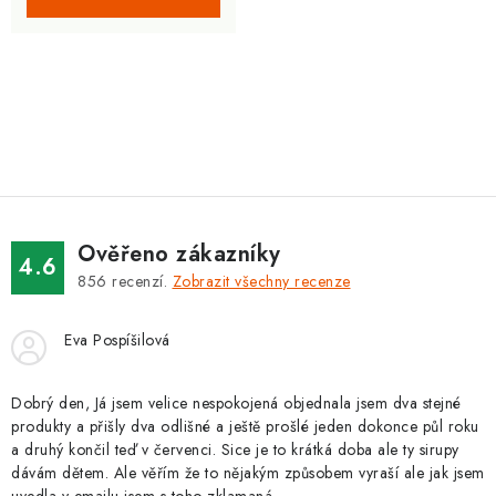
O
v
l
á
d
Ověřeno zákazníky
a
4.6
856
recenzí.
Zobrazit všechny recenze
c
í
Eva Pospíšilová
p
r
v
Dobrý den, Já jsem velice nespokojená objednala jsem dva stejné
produkty a přišly dva odlišné a ještě prošlé jeden dokonce půl roku
k
a druhý končil teď v červenci. Sice je to krátká doba ale ty sirupy
y
dávám dětem. Ale věřím že to nějakým způsobem vyraší ale jak jsem
v