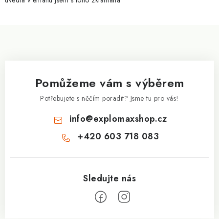
uvedla v emailu jsem s toho zklamaná
ý
p
Z
i
á
s
p
u
a
Pomůžeme vám s výběrem
t
í
Potřebujete s něčím poradit? Jsme tu pro vás!
info
@
explomaxshop.cz
+420 603 718 083