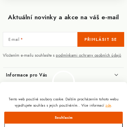
Aktuální novinky a akce na váš e-mail
E-mail
PŘIHLÁSIT SE
Vložením e-mailu souhlasíte s
podmínkami ochrany osobních údajů
Informace pro Vás
Kontakty
Blog
Slovník pojmů
Tento web používá soubory cookie. Dalším procházením tohoto webu
Berberin - co je zač?
Facebook
vyjadřujete souhlas s jejich používáním.. Více informací
zde
.
10.3.2025
Obchodní podmínky
Odmítnout
Souhlasím
Podmínky ochrany osobních údajů
Proč a jak užívat kreatin?
Copyright 2026
Doplňky výživy pro sportovce a kulturisty | ExplomaxShop.cz
.
9.12.2024