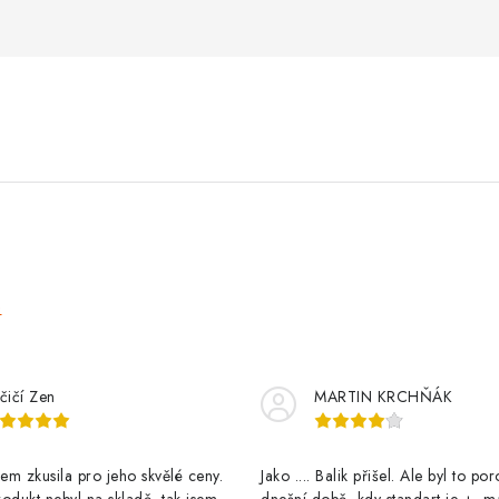
e
čičí Zen
MARTIN KRCHŇÁK
m zkusila pro jeho skvělé ceny.
Jako .... Balik přišel. Ale byl to po