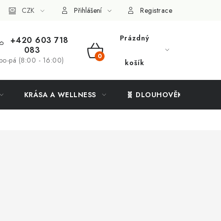
ý systém
CZK
Vše o nákupu
Přihlášení
Registrace
Prázdný
+420 603 718
083
NÁKUPNÍ
po-pá (8:00 - 16:00)
košík
KOŠÍK
KRÁSA A WELLNESS
🧬 DLOUHOVĚKOST