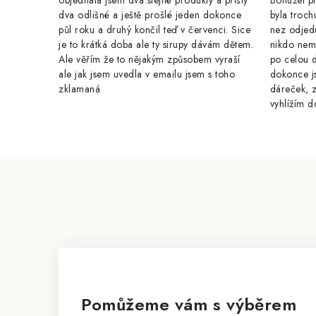
objednala jsem dva stejné produkty a přišly
Bohužel pr
dva odlišné a ještě prošlé jeden dokonce
byla troch
půl roku a druhý končil teď v červenci. Sice
nez odjed
je to krátká doba ale ty sirupy dávám dětem.
nikdo nem
Ale věřím že to nějakým způsobem vyraší
po celou 
ale jak jsem uvedla v emailu jsem s toho
dokonce j
zklamaná
dáreček, z
vyhlížím d
Z
á
p
a
t
í
Pomůžeme vám s výběrem