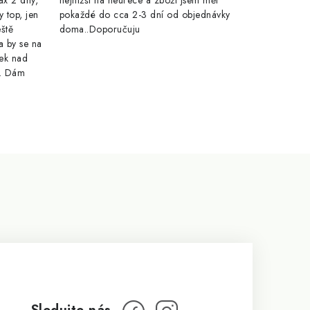
ax 2 dny,
nejnižší na heurece a zboží jsem měl
y top, jen
pokaždé do cca 2-3 dní od objednávky
eště
doma..Doporučuju
a by se na
ek nad
e. Dám