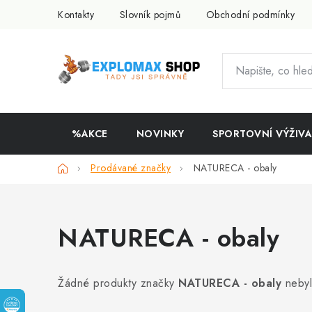
Přejít
Kontakty
Slovník pojmů
Obchodní podmínky
na
obsah
%AKCE
NOVINKY
SPORTOVNÍ VÝŽIVA
Domů
Prodávané značky
NATURECA - obaly
NATURECA - obaly
Žádné produkty značky
NATURECA - obaly
nebyl