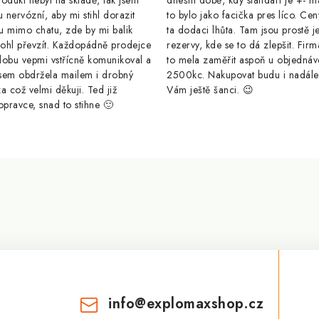
odukt nebyl na skladě, tak jsem
dnešní době, kdy standart je +- m
u nervózní, aby mi stihl dorazit
to bylo jako facička pres líco. Cen
u mimo chatu, zde by mi balik
ta dodaci lhůta. Tam jsou prostě j
ohl převzít. Každopádně prodejce
rezervy, kde se to dá zlepšit. Firm
dobu vepmi vstřícně komunikoval a
to mela zaměřit aspoň u objednáv
sem obdržela mailem i drobný
2500kc. Nakupovat budu i nadál
a což velmi děkuji. Ted již
Vám ještě šanci. 😉
opravce, snad to stihne 🙂
info
@
explomaxshop.cz