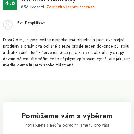
v
4.6
á
k
856
recenzí.
Zobrazit všechny recenze
n
y
í
v
Eva Pospíšilová
ý
p
Dobrý den, Já jsem velice nespokojená objednala jsem dva stejné
i
produkty a přišly dva odlišné a ještě prošlé jeden dokonce půl roku
a druhý končil teď v červenci. Sice je to krátká doba ale ty sirupy
s
dávám dětem. Ale věřím že to nějakým způsobem vyraší ale jak jsem
u
uvedla v emailu jsem s toho zklamaná
Z
á
p
a
Pomůžeme vám s výběrem
t
í
Potřebujete s něčím poradit? Jsme tu pro vás!