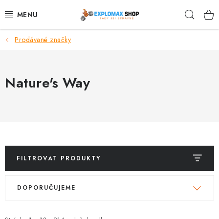
Přejít
Hleda
na
obsah
Prodávané značky
%AKCE
NOVINKY
Nature's Way
SPORTOVNÍ VÝŽIVA
ZDRAVÉ POTRAVINY
SPORTOVNÍ VYBAVENÍ
FILTROVAT PRODUKTY
KRÁSA A WELLNESS
V
Ř
DOPORUČUJEME
ý
a
🧬 DLOUHOVĚKOST
p
z