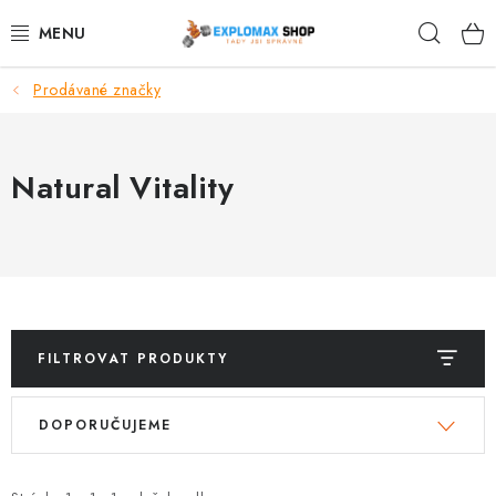
Přejít
Hleda
na
obsah
Prodávané značky
%AKCE
NOVINKY
Natural Vitality
SPORTOVNÍ VÝŽIVA
ZDRAVÉ POTRAVINY
SPORTOVNÍ VYBAVENÍ
FILTROVAT PRODUKTY
KRÁSA A WELLNESS
V
Ř
DOPORUČUJEME
ý
a
🧬 DLOUHOVĚKOST
p
z