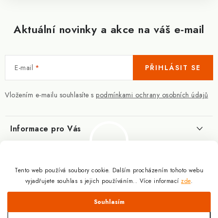
Aktuální novinky a akce na váš e-mail
E-mail
PŘIHLÁSIT SE
Vložením e-mailu souhlasíte s
podmínkami ochrany osobních údajů
Informace pro Vás
Kontakty
Blog
Slovník pojmů
Tento web používá soubory cookie. Dalším procházením tohoto webu
Berberin - co je zač?
Facebook
vyjadřujete souhlas s jejich používáním.. Více informací
zde
.
10.3.2025
Obchodní podmínky
Odmítnout
Souhlasím
Podmínky ochrany osobních údajů
Proč a jak užívat kreatin?
Copyright 2026
Doplňky výživy pro sportovce a kulturisty | ExplomaxShop.cz
.
9.12.2024