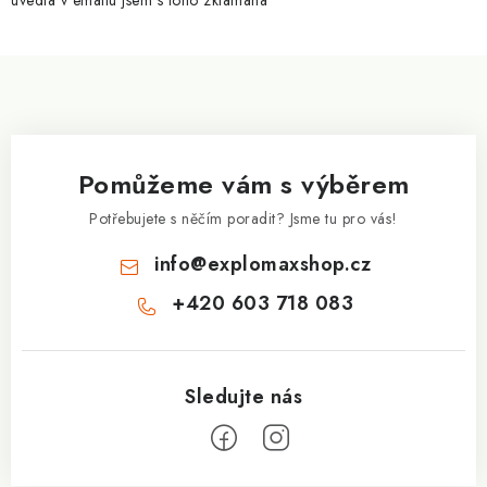
uvedla v emailu jsem s toho zklamaná
ý
p
Z
i
á
s
p
u
a
Pomůžeme vám s výběrem
t
í
Potřebujete s něčím poradit? Jsme tu pro vás!
info
@
explomaxshop.cz
+420 603 718 083