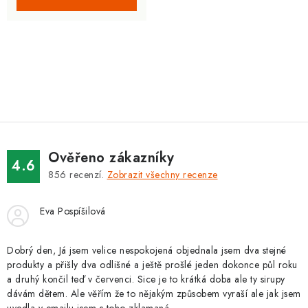
O
v
l
á
d
Ověřeno zákazníky
a
4.6
856
recenzí.
Zobrazit všechny recenze
c
í
Eva Pospíšilová
p
r
v
Dobrý den, Já jsem velice nespokojená objednala jsem dva stejné
produkty a přišly dva odlišné a ještě prošlé jeden dokonce půl roku
k
a druhý končil teď v červenci. Sice je to krátká doba ale ty sirupy
y
dávám dětem. Ale věřím že to nějakým způsobem vyraší ale jak jsem
v