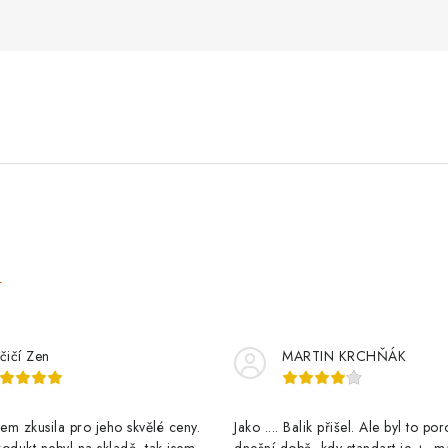
e
čičí Zen
MARTIN KRCHŇÁK
m zkusila pro jeho skvělé ceny.
Jako .... Balik přišel. Ale byl to po