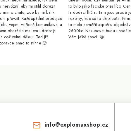
odukt nebyl na skladě, tak jsem
dnešní době, kdy standart je +- m
u nervózní, aby mi stihl dorazit
to bylo jako facička pres líco. Cen
u mimo chatu, zde by mi balik
ta dodaci lhůta. Tam jsou prostě j
ohl převzít. Každopádně prodejce
rezervy, kde se to dá zlepšit. Firm
dobu vepmi vstřícně komunikoval a
to mela zaměřit aspoň u objednáv
sem obdržela mailem i drobný
2500kc. Nakupovat budu i nadál
a což velmi děkuji. Ted již
Vám ještě šanci. 😉
opravce, snad to stihne 🙂
info
@
explomaxshop.cz