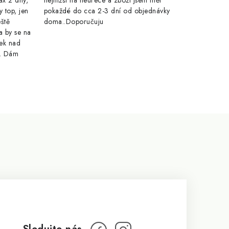
ax 2 dny,
nejnižší na heurece a zboží jsem měl
y top, jen
pokaždé do cca 2-3 dní od objednávky
eště
doma..Doporučuju
a by se na
ek nad
e. Dám