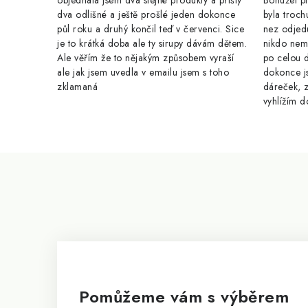
objednala jsem dva stejné produkty a přišly
Bohužel pr
dva odlišné a ještě prošlé jeden dokonce
byla troch
půl roku a druhý končil teď v červenci. Sice
nez odjed
je to krátká doba ale ty sirupy dávám dětem.
nikdo nem
Ale věřím že to nějakým způsobem vyraší
po celou 
ale jak jsem uvedla v emailu jsem s toho
dokonce j
zklamaná
dáreček, z
vyhlížím d
Z
á
p
a
t
í
Pomůžeme vám s výběrem