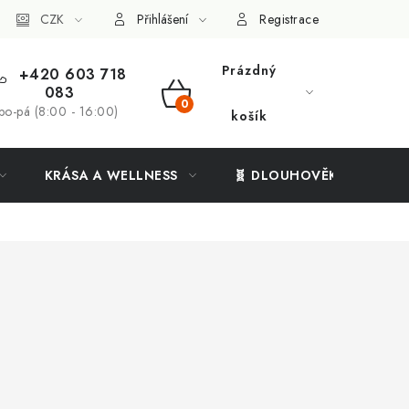
ý systém
CZK
Vše o nákupu
Přihlášení
Registrace
Prázdný
+420 603 718
083
NÁKUPNÍ
po-pá (8:00 - 16:00)
košík
KOŠÍK
KRÁSA A WELLNESS
🧬 DLOUHOVĚKOST