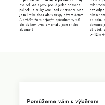
objednala jsem dva stejné produkty a přišly
Bohužel pr
dva odlišné a ještě prošlé jeden dokonce
byla troch
půl roku a druhý končil teď v červenci. Sice
nez odjed
je to krátká doba ale ty sirupy dávám dětem.
nikdo nem
Ale věřím že to nějakým způsobem vyraší
po celou 
ale jak jsem uvedla v emailu jsem s toho
dokonce j
zklamaná
dáreček, z
vyhlížím d
Z
á
p
a
t
í
Pomůžeme vám s výběrem