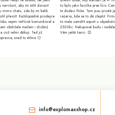
odukt nebyl na skladě, tak jsem
dnešní době, kdy standart je +- m
u nervózní, aby mi stihl dorazit
to bylo jako facička pres líco. Cen
u mimo chatu, zde by mi balik
ta dodaci lhůta. Tam jsou prostě j
ohl převzít. Každopádně prodejce
rezervy, kde se to dá zlepšit. Firm
dobu vepmi vstřícně komunikoval a
to mela zaměřit aspoň u objednáv
sem obdržela mailem i drobný
2500kc. Nakupovat budu i nadál
a což velmi děkuji. Ted již
Vám ještě šanci. 😉
opravce, snad to stihne 🙂
info
@
explomaxshop.cz