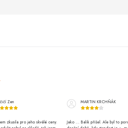
e
čičí Zen
MARTIN KRCHŇÁK
m zkusila pro jeho skvělé ceny.
Jako .... Balik přišel. Ale byl to po