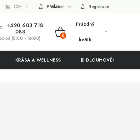
ý systém
CZK
Vše o nákupu
Přihlášení
Registrace
Prázdný
+420 603 718
083
NÁKUPNÍ
po-pá (8:00 - 16:00)
košík
KOŠÍK
KRÁSA A WELLNESS
🧬 DLOUHOVĚKOST