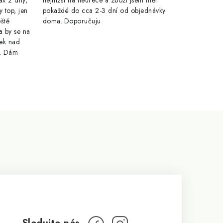
ax 2 dny,
nejnižší na heurece a zboží jsem měl
y top, jen
pokaždé do cca 2-3 dní od objednávky
eště
doma..Doporučuju
a by se na
ek nad
e. Dám