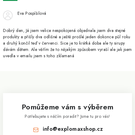
ZNAČKY
Eva Pospíšilová
Kontakty
Slovník pojmů
Obchodní podmínky
Podmínky ochrany osobních údajů
Doprava a platba
Dobrý den, Já jsem velice nespokojená objednala jsem dva stejné
Slevový systém
Vše o nákupu
produkty a přišly dva odlišné a ještě prošlé jeden dokonce půl roku
a druhý končil teď v červenci. Sice je to krátká doba ale ty sirupy
dávám dětem. Ale věřím že to nějakým způsobem vyraší ale jak jsem
uvedla v emailu jsem s toho zklamaná
Z
á
p
a
Pomůžeme vám s výběrem
t
í
Potřebujete s něčím poradit? Jsme tu pro vás!
info
@
explomaxshop.cz