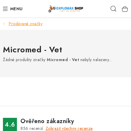
Přejít
Hleda
na
obsah
Prodávané značky
%AKCE
NOVINKY
Micromed - Vet
SPORTOVNÍ VÝŽIVA
Žádné produkty značky
Micromed - Vet
nebyly nalezeny...
ZDRAVÉ POTRAVINY
SPORTOVNÍ VYBAVENÍ
KRÁSA A WELLNESS
🧬 DLOUHOVĚKOST
Ověřeno zákazníky
4.6
856
recenzí.
Zobrazit všechny recenze