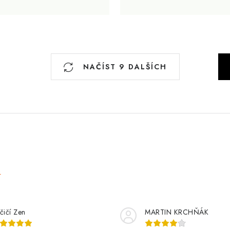
S
NAČÍST 9 DALŠÍCH
t
r
á
n
k
o
v
e
á
n
í
čičí Zen
MARTIN KRCHŇÁK