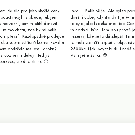
m zkusila pro jeho skvělé ceny.
Jako .... Balik přišel. Ale byl to po
odukt nebyl na skladě, tak jsem
dnešní době, kdy standart je +- m
u nervózní, aby mi stihl dorazit
to bylo jako facička pres líco. Cen
u mimo chatu, zde by mi balik
ta dodaci lhůta. Tam jsou prostě j
ohl převzít. Každopádně prodejce
rezervy, kde se to dá zlepšit. Firm
dobu vepmi vstřícně komunikoval a
to mela zaměřit aspoň u objednáv
sem obdržela mailem i drobný
2500kc. Nakupovat budu i nadál
a což velmi děkuji. Ted již
Vám ještě šanci. 😉
opravce, snad to stihne 🙂