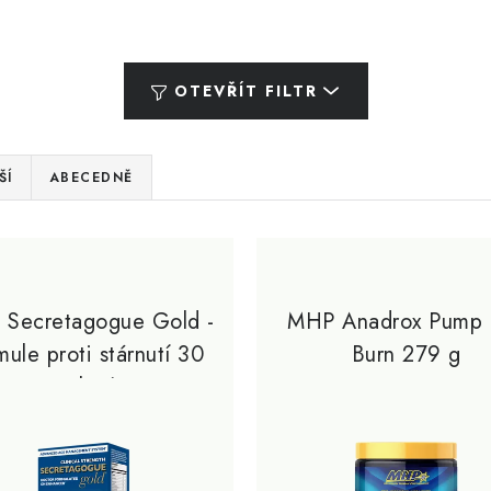
OTEVŘÍT FILTR
ŠÍ
ABECEDNĚ
Secretagogue Gold -
MHP Anadrox Pump 
mule proti stárnutí 30
Burn 279 g
Balení