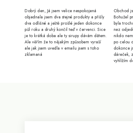
v
k
Dobrý den, Já jsem velice nespokojená
Obchod jse
y
objednala jsem dva stejné produkty a přišly
Bohužel pr
dva odlišné a ještě prošlé jeden dokonce
byla troch
v
půl roku a druhý končil teď v červenci. Sice
nez odjed
je to krátká doba ale ty sirupy dávám dětem.
nikdo nem
ý
Ale věřím že to nějakým způsobem vyraší
po celou 
p
ale jak jsem uvedla v emailu jsem s toho
dokonce j
zklamaná
dáreček, z
i
vyhlížím d
s
u
Z
á
p
a