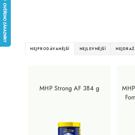
Ř
NEJPRODÁVANĚJŠÍ
NEJLEVNĚJŠÍ
NEJDRAŽ
a
V
z
ý
e
p
MHP Strong AF 384 g
MHP 
n
For
i
í
s
p
p
r