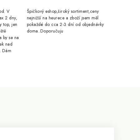
rod. V
Špičkový eshop,široký sortiment,ceny
ax 2 dny,
nejnižší na heurece a zboží jsem měl
y top, jen
pokaždé do cca 2-3 dní od objednávky
eště
doma..Doporučuju
a by se na
ek nad
e. Dám