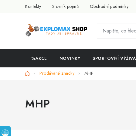
Přejít
Kontakty
Slovník pojmů
Obchodní podmínky
na
obsah
%AKCE
NOVINKY
SPORTOVNÍ VÝŽIVA
Domů
Prodávané značky
MHP
MHP