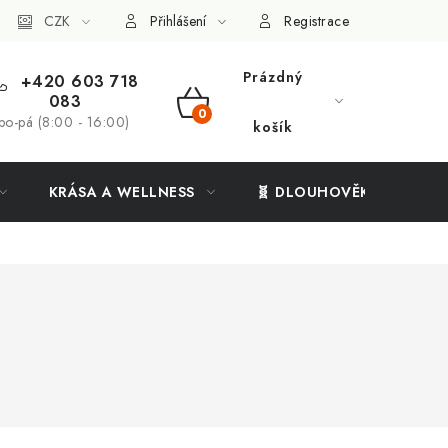
ý systém
CZK
Vše o nákupu
Přihlášení
Registrace
Prázdný
+420 603 718
083
NÁKUPNÍ
po-pá (8:00 - 16:00)
košík
KOŠÍK
KRÁSA A WELLNESS
🧬 DLOUHOVĚKOST