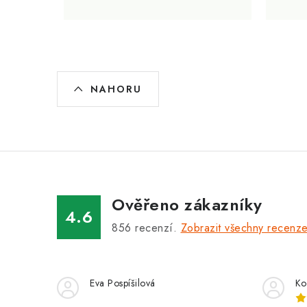
O
NAHORU
v
l
á
d
a
Ověřeno zákazníky
c
4.6
856
recenzí.
Zobrazit všechny recenz
í
p
r
Eva Pospíšilová
Ko