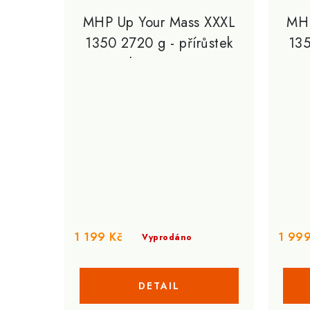
MHP Up Your Mass XXXL
MHP
1350 2720 g - přírůstek
135
hmotnosti
1 199 Kč
1 999
Vyprodáno