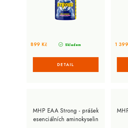
r
o
o
d
d
u
u
k
k
t
899 Kč
1 399
Skladem
t
ů
ů
MHP EAA Strong - prášek
MHP
esenciálních aminokyselin
308 g