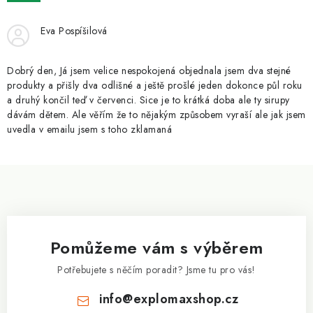
ZNAČKY
Eva Pospíšilová
Kontakty
Slovník pojmů
Obchodní podmínky
Podmínky ochrany osobních údajů
Doprava a platba
Dobrý den, Já jsem velice nespokojená objednala jsem dva stejné
Slevový systém
Vše o nákupu
produkty a přišly dva odlišné a ještě prošlé jeden dokonce půl roku
a druhý končil teď v červenci. Sice je to krátká doba ale ty sirupy
dávám dětem. Ale věřím že to nějakým způsobem vyraší ale jak jsem
uvedla v emailu jsem s toho zklamaná
Z
á
p
a
Pomůžeme vám s výběrem
t
í
Potřebujete s něčím poradit? Jsme tu pro vás!
info
@
explomaxshop.cz