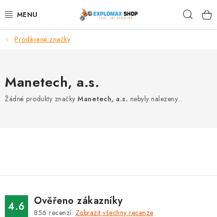
Přejít
Hleda
na
obsah
Prodávané značky
%AKCE
NOVINKY
Manetech, a.s.
SPORTOVNÍ VÝŽIVA
Žádné produkty značky
Manetech, a.s.
nebyly nalezeny...
ZDRAVÉ POTRAVINY
SPORTOVNÍ VYBAVENÍ
KRÁSA A WELLNESS
🧬 DLOUHOVĚKOST
Ověřeno zákazníky
4.6
856
recenzí.
Zobrazit všechny recenze