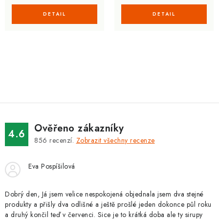
O
v
l
á
d
Ověřeno zákazníky
a
4.6
856
recenzí.
Zobrazit všechny recenze
c
í
Eva Pospíšilová
p
r
v
Dobrý den, Já jsem velice nespokojená objednala jsem dva stejné
produkty a přišly dva odlišné a ještě prošlé jeden dokonce půl roku
k
a druhý končil teď v červenci. Sice je to krátká doba ale ty sirupy