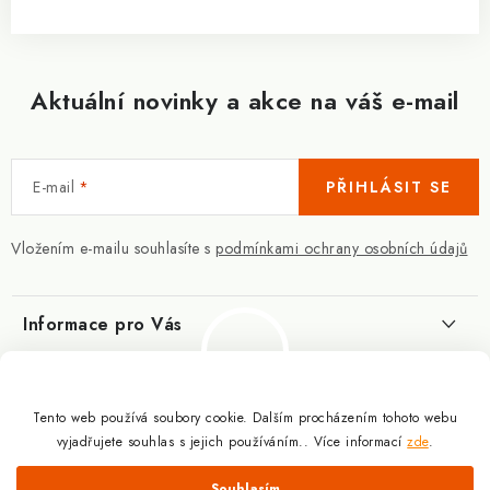
Aktuální novinky a akce na váš e-mail
E-mail
PŘIHLÁSIT SE
Vložením e-mailu souhlasíte s
podmínkami ochrany osobních údajů
Informace pro Vás
Kontakty
Blog
Slovník pojmů
Tento web používá soubory cookie. Dalším procházením tohoto webu
Berberin - co je zač?
Facebook
vyjadřujete souhlas s jejich používáním.. Více informací
zde
.
10.3.2025
Obchodní podmínky
Odmítnout
Souhlasím