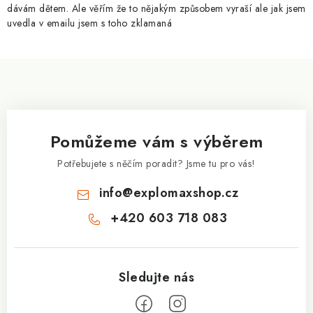
y
dávám dětem. Ale věřím že to nějakým způsobem vyraší ale jak jsem
v
uvedla v emailu jsem s toho zklamaná
ý
p
Z
i
á
s
p
u
a
Pomůžeme vám s výběrem
t
í
Potřebujete s něčím poradit? Jsme tu pro vás!
info
@
explomaxshop.cz
+420 603 718 083