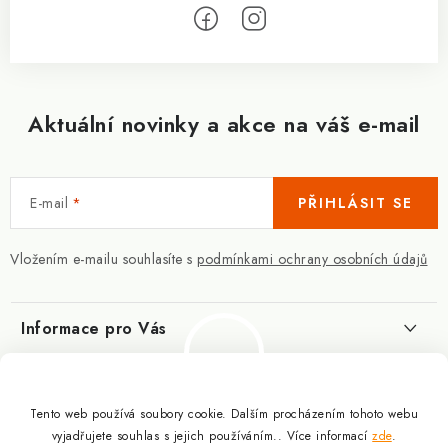
Aktuální novinky a akce na váš e-mail
E-mail
PŘIHLÁSIT SE
Vložením e-mailu souhlasíte s
podmínkami ochrany osobních údajů
Informace pro Vás
Kontakty
Blog
Slovník pojmů
Tento web používá soubory cookie. Dalším procházením tohoto webu
Berberin - co je zač?
Facebook
vyjadřujete souhlas s jejich používáním.. Více informací
zde
.
10.3.2025
Obchodní podmínky