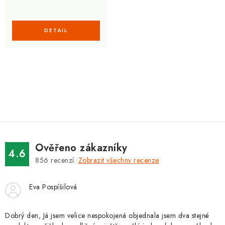
O
v
l
á
d
Ověřeno zákazníky
a
4.6
856
recenzí.
Zobrazit všechny recenze
c
í
Eva Pospíšilová
p
r
v
Dobrý den, Já jsem velice nespokojená objednala jsem dva stejné