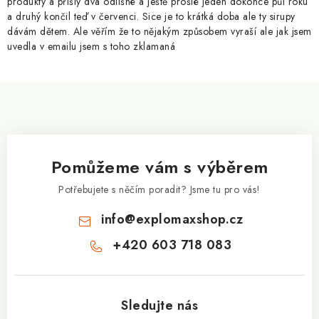
produkty a přišly dva odlišné a ještě prošlé jeden dokonce půl roku
k
a druhý končil teď v červenci. Sice je to krátká doba ale ty sirupy
y
dávám dětem. Ale věřím že to nějakým způsobem vyraší ale jak jsem
v
uvedla v emailu jsem s toho zklamaná
ý
p
Z
i
á
s
p
u
a
Pomůžeme vám s výběrem
t
í
Potřebujete s něčím poradit? Jsme tu pro vás!
info
@
explomaxshop.cz
+420 603 718 083