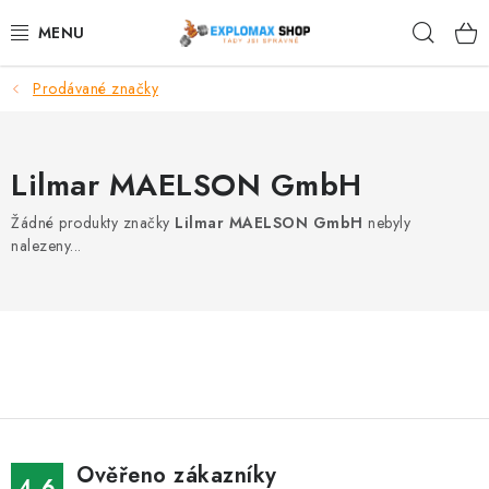
Přejít
Hleda
na
obsah
Prodávané značky
%AKCE
NOVINKY
Lilmar MAELSON GmbH
SPORTOVNÍ VÝŽIVA
Žádné produkty značky
Lilmar MAELSON GmbH
nebyly
nalezeny...
ZDRAVÉ POTRAVINY
SPORTOVNÍ VYBAVENÍ
KRÁSA A WELLNESS
🧬 DLOUHOVĚKOST
Ověřeno zákazníky
4.6