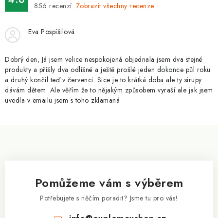
ZNAČKY
856
recenzí.
Zobrazit všechny recenze
Kontakty
Slovník pojmů
Obchodní podmínky
Eva Pospíšilová
Podmínky ochrany osobních údajů
Doprava a platba
Slevový systém
Vše o nákupu
Dobrý den, Já jsem velice nespokojená objednala jsem dva stejné
produkty a přišly dva odlišné a ještě prošlé jeden dokonce půl roku
a druhý končil teď v červenci. Sice je to krátká doba ale ty sirupy
dávám dětem. Ale věřím že to nějakým způsobem vyraší ale jak jsem
uvedla v emailu jsem s toho zklamaná
Z
á
p
a
Pomůžeme vám s výběrem
t
í
Potřebujete s něčím poradit? Jsme tu pro vás!