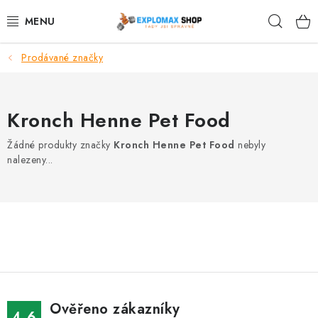
Přejít
Hleda
na
obsah
Prodávané značky
%AKCE
NOVINKY
Kronch Henne Pet Food
SPORTOVNÍ VÝŽIVA
Žádné produkty značky
Kronch Henne Pet Food
nebyly
nalezeny...
ZDRAVÉ POTRAVINY
SPORTOVNÍ VYBAVENÍ
KRÁSA A WELLNESS
🧬 DLOUHOVĚKOST
Ověřeno zákazníky
4.6