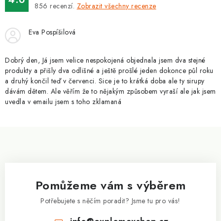
ZNAČKY
856
recenzí.
Zobrazit všechny recenze
Kontakty
Slovník pojmů
Obchodní podmínky
Eva Pospíšilová
Podmínky ochrany osobních údajů
Doprava a platba
Slevový systém
Vše o nákupu
Dobrý den, Já jsem velice nespokojená objednala jsem dva stejné
produkty a přišly dva odlišné a ještě prošlé jeden dokonce půl roku
a druhý končil teď v červenci. Sice je to krátká doba ale ty sirupy
dávám dětem. Ale věřím že to nějakým způsobem vyraší ale jak jsem
uvedla v emailu jsem s toho zklamaná
Z
á
p
a
Pomůžeme vám s výběrem
t
í
Potřebujete s něčím poradit? Jsme tu pro vás!