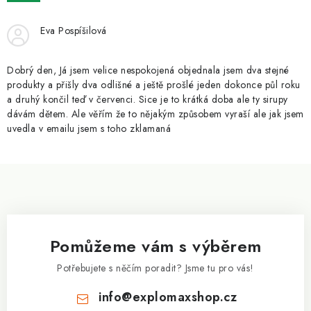
ZNAČKY
Eva Pospíšilová
Kontakty
Slovník pojmů
Obchodní podmínky
Podmínky ochrany osobních údajů
Doprava a platba
Dobrý den, Já jsem velice nespokojená objednala jsem dva stejné
Slevový systém
Vše o nákupu
produkty a přišly dva odlišné a ještě prošlé jeden dokonce půl roku
a druhý končil teď v červenci. Sice je to krátká doba ale ty sirupy
dávám dětem. Ale věřím že to nějakým způsobem vyraší ale jak jsem
uvedla v emailu jsem s toho zklamaná
Z
á
p
a
Pomůžeme vám s výběrem
t
í
Potřebujete s něčím poradit? Jsme tu pro vás!
info
@
explomaxshop.cz