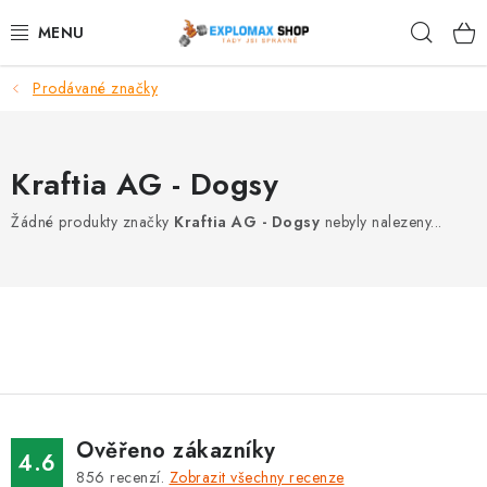
Přejít
Hleda
na
obsah
Prodávané značky
%AKCE
NOVINKY
Kraftia AG - Dogsy
SPORTOVNÍ VÝŽIVA
Žádné produkty značky
Kraftia AG - Dogsy
nebyly nalezeny...
ZDRAVÉ POTRAVINY
SPORTOVNÍ VYBAVENÍ
KRÁSA A WELLNESS
🧬 DLOUHOVĚKOST
Ověřeno zákazníky
4.6
856
recenzí.
Zobrazit všechny recenze