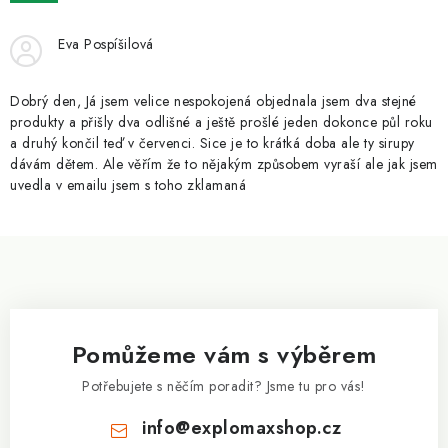
ZNAČKY
Eva Pospíšilová
Kontakty
Slovník pojmů
Obchodní podmínky
Podmínky ochrany osobních údajů
Doprava a platba
Dobrý den, Já jsem velice nespokojená objednala jsem dva stejné
Slevový systém
Vše o nákupu
produkty a přišly dva odlišné a ještě prošlé jeden dokonce půl roku
a druhý končil teď v červenci. Sice je to krátká doba ale ty sirupy
dávám dětem. Ale věřím že to nějakým způsobem vyraší ale jak jsem
uvedla v emailu jsem s toho zklamaná
Z
á
p
a
Pomůžeme vám s výběrem
t
í
Potřebujete s něčím poradit? Jsme tu pro vás!
info
@
explomaxshop.cz