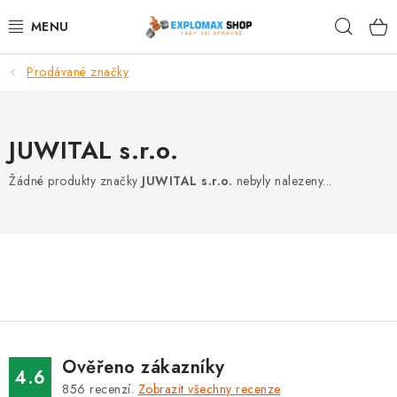
Přejít
Hleda
na
obsah
Prodávané značky
%AKCE
NOVINKY
JUWITAL s.r.o.
SPORTOVNÍ VÝŽIVA
Žádné produkty značky
JUWITAL s.r.o.
nebyly nalezeny...
ZDRAVÉ POTRAVINY
SPORTOVNÍ VYBAVENÍ
KRÁSA A WELLNESS
🧬 DLOUHOVĚKOST
Ověřeno zákazníky
4.6
856
recenzí.
Zobrazit všechny recenze