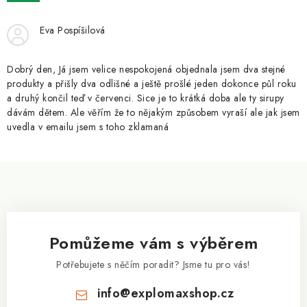
ZNAČKY
Eva Pospíšilová
Kontakty
Slovník pojmů
Obchodní podmínky
Podmínky ochrany osobních údajů
Doprava a platba
Dobrý den, Já jsem velice nespokojená objednala jsem dva stejné
Slevový systém
Vše o nákupu
produkty a přišly dva odlišné a ještě prošlé jeden dokonce půl roku
a druhý končil teď v červenci. Sice je to krátká doba ale ty sirupy
dávám dětem. Ale věřím že to nějakým způsobem vyraší ale jak jsem
uvedla v emailu jsem s toho zklamaná
Z
á
p
a
Pomůžeme vám s výběrem
t
í
Potřebujete s něčím poradit? Jsme tu pro vás!
info
@
explomaxshop.cz