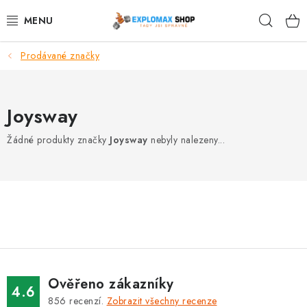
Přejít
Hleda
na
obsah
Prodávané značky
%AKCE
NOVINKY
Joysway
SPORTOVNÍ VÝŽIVA
Žádné produkty značky
Joysway
nebyly nalezeny...
ZDRAVÉ POTRAVINY
SPORTOVNÍ VYBAVENÍ
KRÁSA A WELLNESS
🧬 DLOUHOVĚKOST
Ověřeno zákazníky
4.6
856
recenzí.
Zobrazit všechny recenze