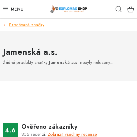
Přejít
Hleda
na
obsah
Prodávané značky
%AKCE
NOVINKY
Jamenská a.s.
SPORTOVNÍ VÝŽIVA
Žádné produkty značky
Jamenská a.s.
nebyly nalezeny...
ZDRAVÉ POTRAVINY
SPORTOVNÍ VYBAVENÍ
KRÁSA A WELLNESS
🧬 DLOUHOVĚKOST
Ověřeno zákazníky
4.6
856
recenzí.
Zobrazit všechny recenze