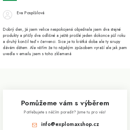
ZNAČKY
Eva Pospíšilová
Kontakty
Slovník pojmů
Obchodní podmínky
Podmínky ochrany osobních údajů
Doprava a platba
Dobrý den, Já jsem velice nespokojená objednala jsem dva stejné
Slevový systém
Vše o nákupu
produkty a přišly dva odlišné a ještě prošlé jeden dokonce půl roku
a druhý končil teď v červenci. Sice je to krátká doba ale ty sirupy
dávám dětem. Ale věřím že to nějakým způsobem vyraší ale jak jsem
uvedla v emailu jsem s toho zklamaná
Z
á
p
a
Pomůžeme vám s výběrem
t
í
Potřebujete s něčím poradit? Jsme tu pro vás!
info
@
explomaxshop.cz