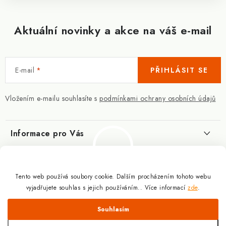
Aktuální novinky a akce na váš e-mail
E-mail
PŘIHLÁSIT SE
Vložením e-mailu souhlasíte s
podmínkami ochrany osobních údajů
Informace pro Vás
Kontakty
Blog
Slovník pojmů
Tento web používá soubory cookie. Dalším procházením tohoto webu
Berberin - co je zač?
Facebook
vyjadřujete souhlas s jejich používáním.. Více informací
zde
.
10.3.2025
Obchodní podmínky
Odmítnout
Souhlasím
Podmínky ochrany osobních údajů
Proč a jak užívat kreatin?
Copyright 2026
Doplňky výživy pro sportovce a kulturisty | ExplomaxShop.cz
.
9.12.2024