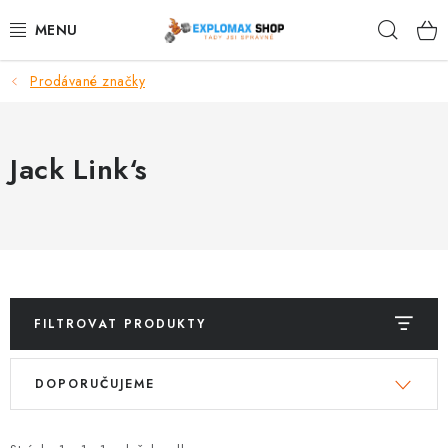
Přejít
Hleda
na
obsah
Prodávané značky
%AKCE
NOVINKY
Jack Link‘s
SPORTOVNÍ VÝŽIVA
ZDRAVÉ POTRAVINY
SPORTOVNÍ VYBAVENÍ
FILTROVAT PRODUKTY
KRÁSA A WELLNESS
V
Ř
DOPORUČUJEME
ý
a
🧬 DLOUHOVĚKOST
p
z