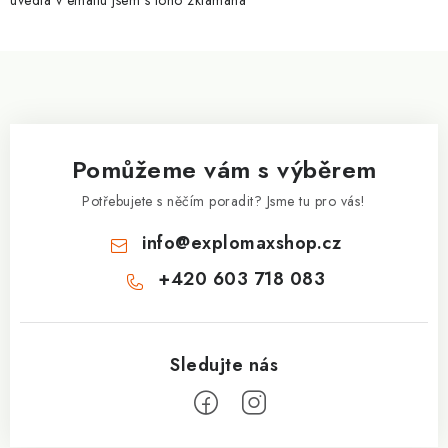
uvedla v emailu jsem s toho zklamaná
ý
p
Z
i
á
s
p
u
a
Pomůžeme vám s výběrem
t
í
Potřebujete s něčím poradit? Jsme tu pro vás!
info
@
explomaxshop.cz
+420 603 718 083