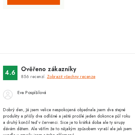
O
v
l
á
d
Ověřeno zákazníky
a
4.6
856
recenzí.
Zobrazit všechny recenze
c
í
Eva Pospíšilová
p
r
v
Dobrý den, Já jsem velice nespokojená objednala jsem dva stejné
produkty a přišly dva odlišné a ještě prošlé jeden dokonce půl roku
k
a druhý končil teď v červenci. Sice je to krátká doba ale ty sirupy
y
dávám dětem. Ale věřím že to nějakým způsobem vyraší ale jak jsem
v