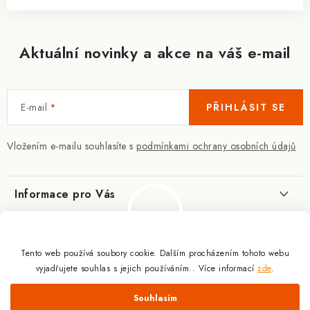
Aktuální novinky a akce na váš e-mail
E-mail
PŘIHLÁSIT SE
Vložením e-mailu souhlasíte s
podmínkami ochrany osobních údajů
Informace pro Vás
Kontakty
Blog
Slovník pojmů
Tento web používá soubory cookie. Dalším procházením tohoto webu
Berberin - co je zač?
Facebook
vyjadřujete souhlas s jejich používáním.. Více informací
zde
.
10.3.2025
Obchodní podmínky
Odmítnout
Souhlasím
Podmínky ochrany osobních údajů
Proč a jak užívat kreatin?
Copyright 2026
Doplňky výživy pro sportovce a kulturisty | ExplomaxShop.cz
.