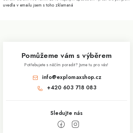
v
uvedla v emailu jsem s toho zklamaná
ý
p
Z
i
á
s
p
u
a
Pomůžeme vám s výběrem
t
í
Potřebujete s něčím poradit? Jsme tu pro vás!
info
@
explomaxshop.cz
+420 603 718 083