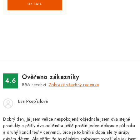
O
v
l
á
d
Ověřeno zákazníky
a
4.6
856
recenzí.
Zobrazit všechny recenze
c
í
Eva Pospíšilová
p
r
v
Dobrý den, Já jsem velice nespokojená objednala jsem dva stejné
produkty a přišly dva odlišné a ještě prošlé jeden dokonce půl roku
k
a druhý končil teď v červenci. Sice je to krátká doba ale ty sirupy
y
dávám dětem. Ale věřím že to nějakým způsobem vyraší ale jak jsem