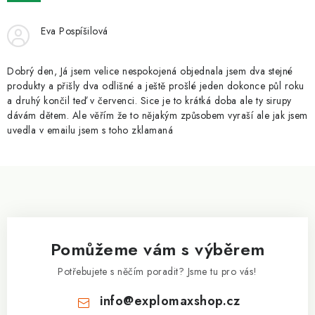
ZNAČKY
Eva Pospíšilová
Kontakty
Slovník pojmů
Obchodní podmínky
Podmínky ochrany osobních údajů
Doprava a platba
Dobrý den, Já jsem velice nespokojená objednala jsem dva stejné
Slevový systém
Vše o nákupu
produkty a přišly dva odlišné a ještě prošlé jeden dokonce půl roku
a druhý končil teď v červenci. Sice je to krátká doba ale ty sirupy
dávám dětem. Ale věřím že to nějakým způsobem vyraší ale jak jsem
uvedla v emailu jsem s toho zklamaná
Z
á
p
a
Pomůžeme vám s výběrem
t
í
Potřebujete s něčím poradit? Jsme tu pro vás!
info
@
explomaxshop.cz