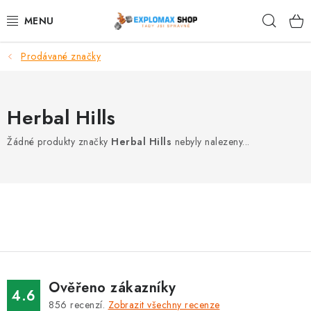
Přejít
Hleda
na
obsah
Prodávané značky
%AKCE
NOVINKY
Herbal Hills
SPORTOVNÍ VÝŽIVA
Žádné produkty značky
Herbal Hills
nebyly nalezeny...
ZDRAVÉ POTRAVINY
SPORTOVNÍ VYBAVENÍ
KRÁSA A WELLNESS
🧬 DLOUHOVĚKOST
Ověřeno zákazníky
4.6
856
recenzí.
Zobrazit všechny recenze