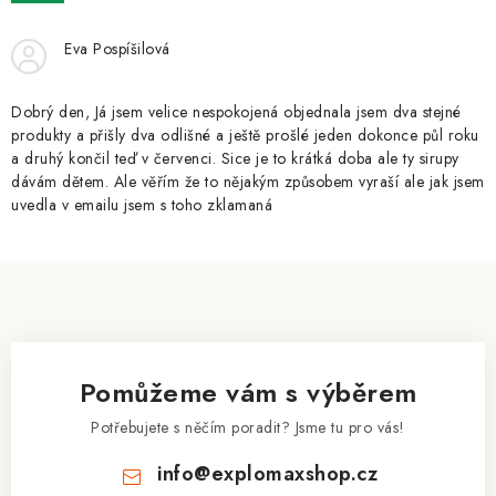
ZNAČKY
Eva Pospíšilová
Kontakty
Slovník pojmů
Obchodní podmínky
Podmínky ochrany osobních údajů
Doprava a platba
Dobrý den, Já jsem velice nespokojená objednala jsem dva stejné
Slevový systém
Vše o nákupu
produkty a přišly dva odlišné a ještě prošlé jeden dokonce půl roku
a druhý končil teď v červenci. Sice je to krátká doba ale ty sirupy
dávám dětem. Ale věřím že to nějakým způsobem vyraší ale jak jsem
uvedla v emailu jsem s toho zklamaná
Z
á
p
a
Pomůžeme vám s výběrem
t
í
Potřebujete s něčím poradit? Jsme tu pro vás!
info
@
explomaxshop.cz