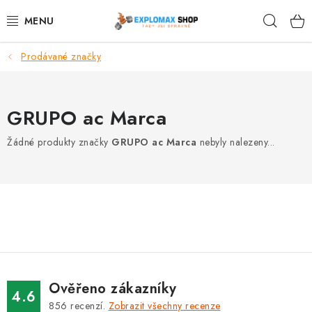
Přejít
Hleda
na
obsah
Prodávané značky
%AKCE
NOVINKY
GRUPO ac Marca
SPORTOVNÍ VÝŽIVA
Žádné produkty značky
GRUPO ac Marca
nebyly nalezeny...
ZDRAVÉ POTRAVINY
SPORTOVNÍ VYBAVENÍ
KRÁSA A WELLNESS
🧬 DLOUHOVĚKOST
Ověřeno zákazníky
4.6
856
recenzí.
Zobrazit všechny recenze