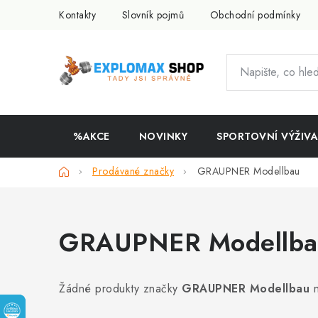
Přejít
Kontakty
Slovník pojmů
Obchodní podmínky
na
obsah
%AKCE
NOVINKY
SPORTOVNÍ VÝŽIVA
Domů
Prodávané značky
GRAUPNER Modellbau
GRAUPNER Modellba
Žádné produkty značky
GRAUPNER Modellbau
n