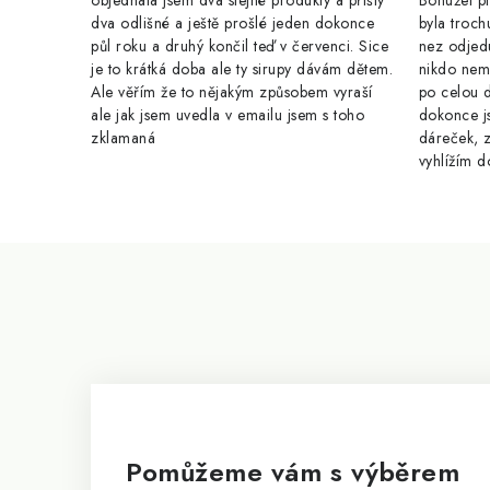
objednala jsem dva stejné produkty a přišly
Bohužel pr
dva odlišné a ještě prošlé jeden dokonce
byla troch
půl roku a druhý končil teď v červenci. Sice
nez odjed
je to krátká doba ale ty sirupy dávám dětem.
nikdo nem
Ale věřím že to nějakým způsobem vyraší
po celou 
ale jak jsem uvedla v emailu jsem s toho
dokonce j
zklamaná
dáreček, z
vyhlížím d
Z
á
p
a
t
í
Pomůžeme vám s výběrem