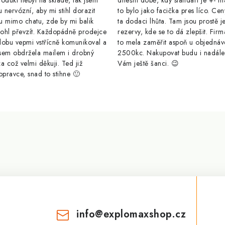
odukt nebyl na skladě, tak jsem
dnešní době, kdy standart je +- m
u nervózní, aby mi stihl dorazit
to bylo jako facička pres líco. Cen
u mimo chatu, zde by mi balik
ta dodaci lhůta. Tam jsou prostě j
ohl převzít. Každopádně prodejce
rezervy, kde se to dá zlepšit. Firm
dobu vepmi vstřícně komunikoval a
to mela zaměřit aspoň u objednáv
sem obdržela mailem i drobný
2500kc. Nakupovat budu i nadál
a což velmi děkuji. Ted již
Vám ještě šanci. 😉
opravce, snad to stihne 🙂
info
@
explomaxshop.cz