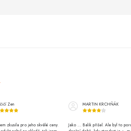
e
čičí Zen
MARTIN KRCHŇÁK
m zkusila pro jeho skvělé ceny.
Jako .... Balik přišel. Ale byl to po