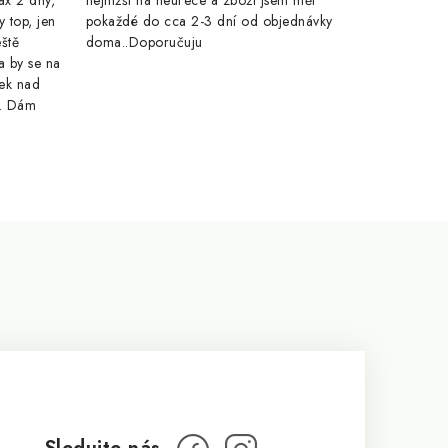
ax 2 dny,
nejnižší na heurece a zboží jsem měl
y top, jen
pokaždé do cca 2-3 dní od objednávky
eště
doma..Doporučuju
a by se na
ek nad
e. Dám