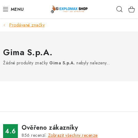
Přejít
Hleda
na
obsah
Prodávané značky
%AKCE
NOVINKY
Gima S.p.A.
SPORTOVNÍ VÝŽIVA
Žádné produkty značky
Gima S.p.A.
nebyly nalezeny...
ZDRAVÉ POTRAVINY
SPORTOVNÍ VYBAVENÍ
KRÁSA A WELLNESS
🧬 DLOUHOVĚKOST
Ověřeno zákazníky
4.6
856
recenzí.
Zobrazit všechny recenze