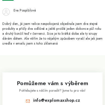
ZNAČKY
Eva Pospíšilová
Kontakty
Slovník pojmů
Obchodní podmínky
Podmínky ochrany osobních údajů
Doprava a platba
Dobrý den, Já jsem velice nespokojená objednala jsem dva stejné
Slevový systém
Vše o nákupu
produkty a přišly dva odlišné a ještě prošlé jeden dokonce půl roku
a druhý končil teď v červenci. Sice je to krátká doba ale ty sirupy
dávám dětem. Ale věřím že to nějakým způsobem vyraší ale jak jsem
uvedla v emailu jsem s toho zklamaná
Z
á
p
a
Pomůžeme vám s výběrem
t
í
Potřebujete s něčím poradit? Jsme tu pro vás!
info
@
explomaxshop.cz