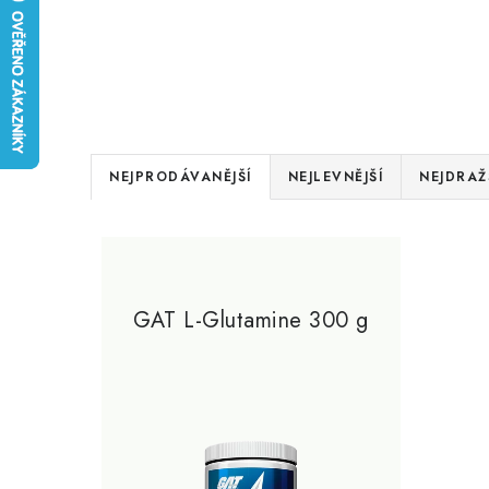
Ř
NEJPRODÁVANĚJŠÍ
NEJLEVNĚJŠÍ
NEJDRAŽ
a
V
z
ý
e
p
GAT L-Glutamine 300 g
n
i
í
s
p
p
r