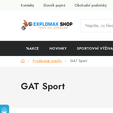
Přejít
Kontakty
Slovník pojmů
Obchodní podmínky
na
obsah
%AKCE
NOVINKY
SPORTOVNÍ VÝŽIVA
Domů
Prodávané značky
GAT Sport
GAT Sport