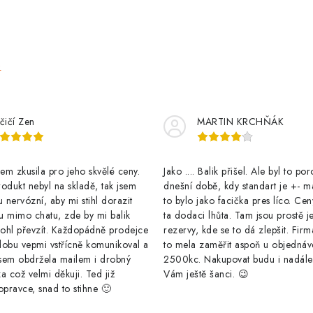
e
čičí Zen
MARTIN KRCHŇÁK
m zkusila pro jeho skvělé ceny.
Jako .... Balik přišel. Ale byl to po
odukt nebyl na skladě, tak jsem
dnešní době, kdy standart je +- m
u nervózní, aby mi stihl dorazit
to bylo jako facička pres líco. Cen
u mimo chatu, zde by mi balik
ta dodaci lhůta. Tam jsou prostě j
ohl převzít. Každopádně prodejce
rezervy, kde se to dá zlepšit. Firm
dobu vepmi vstřícně komunikoval a
to mela zaměřit aspoň u objednáv
sem obdržela mailem i drobný
2500kc. Nakupovat budu i nadál
a což velmi děkuji. Ted již
Vám ještě šanci. 😉
opravce, snad to stihne 🙂