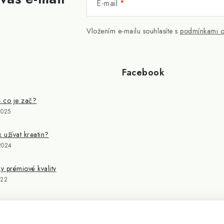
E-mail
Vložením e-mailu souhlasíte s
podmínkami o
Facebook
- co je zač?
2025
k užívat kreatin?
2024
 prémiové kvality
022