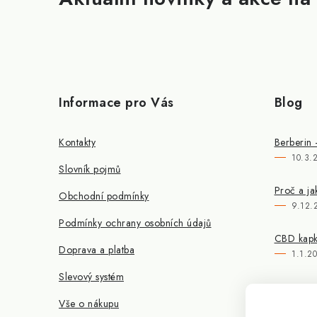
Informace pro Vás
Blog
Kontakty
Berberin 
10.3.
Slovník pojmů
Proč a ja
Obchodní podmínky
9.12.
Podmínky ochrany osobních údajů
CBD kapky
Doprava a platba
1.1.2
Slevový systém
Vše o nákupu