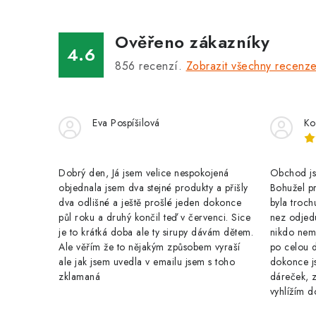
á
Ověřeno zákazníky
d
4.6
a
856
recenzí.
Zobrazit všechny recenz
c
í
Eva Pospíšilová
Ko
p
r
Dobrý den, Já jsem velice nespokojená
Obchod jse
v
objednala jsem dva stejné produkty a přišly
Bohužel pr
k
dva odlišné a ještě prošlé jeden dokonce
byla troch
půl roku a druhý končil teď v červenci. Sice
nez odjed
y
je to krátká doba ale ty sirupy dávám dětem.
nikdo nem
Ale věřím že to nějakým způsobem vyraší
po celou 
v
ale jak jsem uvedla v emailu jsem s toho
dokonce j
ý
zklamaná
dáreček, z
vyhlížím d
p