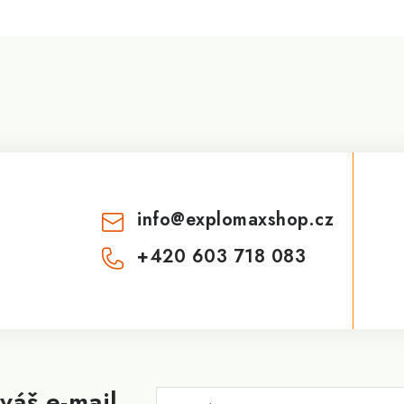
info
@
explomaxshop.cz
+420 603 718 083
váš e-mail