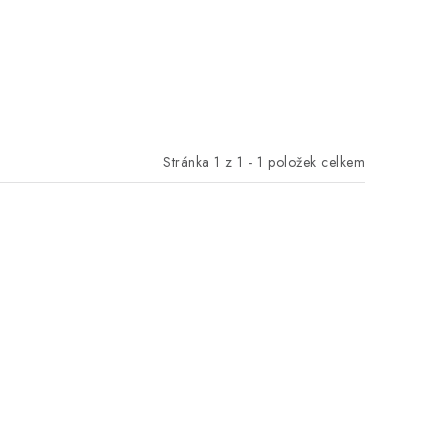
Stránka
1
z
1
-
1
položek celkem