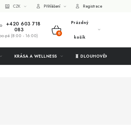
ý systém
CZK
Vše o nákupu
Přihlášení
Registrace
Prázdný
+420 603 718
083
NÁKUPNÍ
po-pá (8:00 - 16:00)
košík
KOŠÍK
KRÁSA A WELLNESS
🧬 DLOUHOVĚKOST