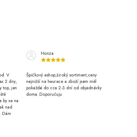
Honza
rod. V
Špičkový eshop,široký sortiment,ceny
ax 2 dny,
nejnižší na heurece a zboží jsem měl
y top, jen
pokaždé do cca 2-3 dní od objednávky
eště
doma..Doporučuju
a by se na
ek nad
e. Dám