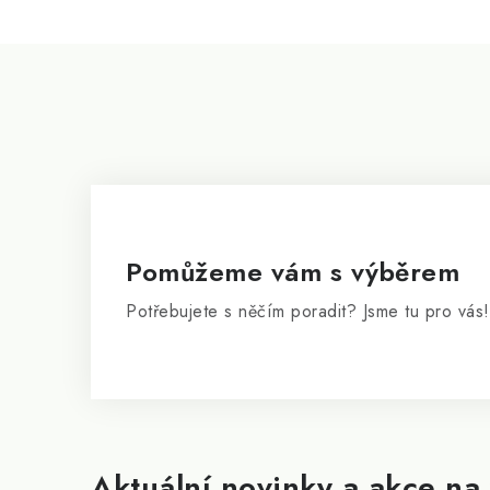
i
s
Z
u
á
p
a
t
í
Pomůžeme vám s výběrem
Potřebujete s něčím poradit? Jsme tu pro vás!
Aktuální novinky a akce na 