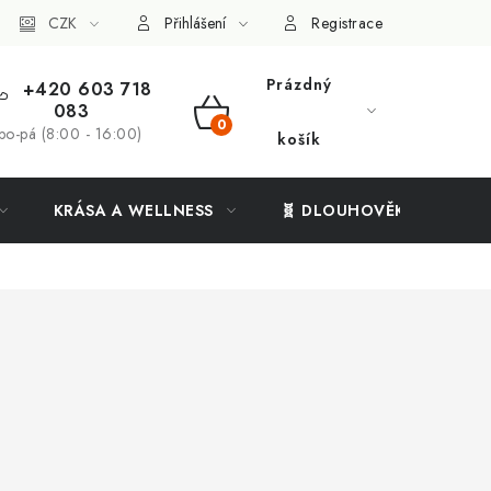
ý systém
CZK
Vše o nákupu
Přihlášení
Registrace
Prázdný
+420 603 718
083
NÁKUPNÍ
po-pá (8:00 - 16:00)
košík
KOŠÍK
KRÁSA A WELLNESS
🧬 DLOUHOVĚKOST