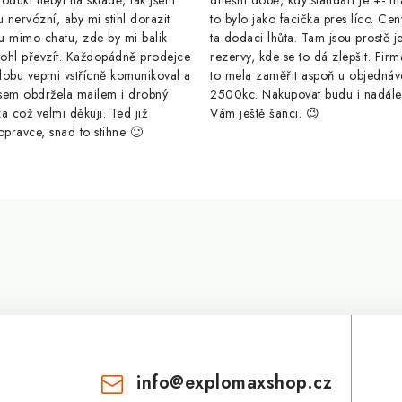
odukt nebyl na skladě, tak jsem
dnešní době, kdy standart je +- m
u nervózní, aby mi stihl dorazit
to bylo jako facička pres líco. Cen
u mimo chatu, zde by mi balik
ta dodaci lhůta. Tam jsou prostě j
ohl převzít. Každopádně prodejce
rezervy, kde se to dá zlepšit. Firm
dobu vepmi vstřícně komunikoval a
to mela zaměřit aspoň u objednáv
sem obdržela mailem i drobný
2500kc. Nakupovat budu i nadál
a což velmi děkuji. Ted již
Vám ještě šanci. 😉
opravce, snad to stihne 🙂
info
@
explomaxshop.cz