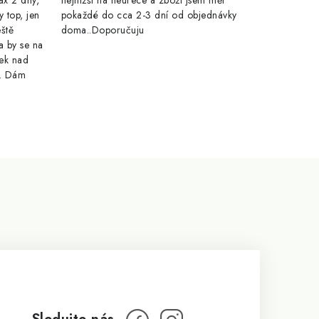
ax 2 dny,
nejnižší na heurece a zboží jsem měl
y top, jen
pokaždé do cca 2-3 dní od objednávky
eště
doma..Doporučuju
a by se na
ek nad
e. Dám