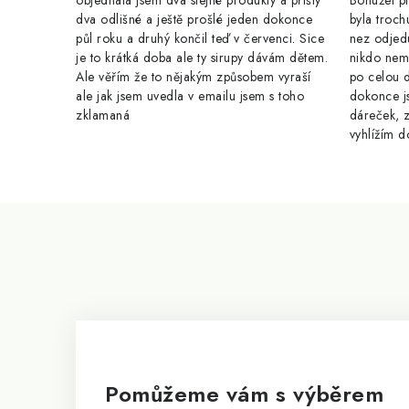
objednala jsem dva stejné produkty a přišly
Bohužel pr
dva odlišné a ještě prošlé jeden dokonce
byla troch
půl roku a druhý končil teď v červenci. Sice
nez odjed
je to krátká doba ale ty sirupy dávám dětem.
nikdo nem
Ale věřím že to nějakým způsobem vyraší
po celou 
ale jak jsem uvedla v emailu jsem s toho
dokonce j
zklamaná
dáreček, z
vyhlížím d
Z
á
p
a
t
í
Pomůžeme vám s výběrem