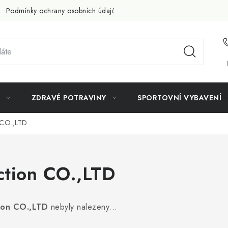
Podmínky ochrany osobních údajů
Doprava a platba
Slevov
ZDRAVÉ POTRAVINY
SPORTOVNÍ VYBAVENÍ
n CO.,LTD
ection CO.,LTD
tion CO.,LTD
nebyly nalezeny...