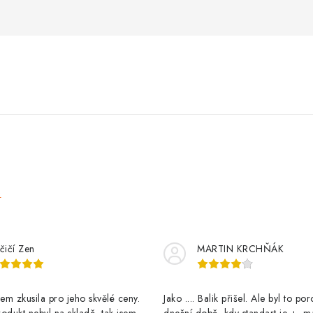
e
čičí Zen
MARTIN KRCHŇÁK
m zkusila pro jeho skvělé ceny.
Jako .... Balik přišel. Ale byl to po