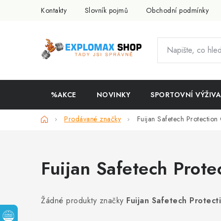
Přejít
Kontakty
Slovník pojmů
Obchodní podmínky
na
obsah
%AKCE
NOVINKY
SPORTOVNÍ VÝŽIVA
Domů
Prodávané značky
Fuijan Safetech Protectio
Fuijan Safetech Prot
Žádné produkty značky
Fuijan Safetech Protec