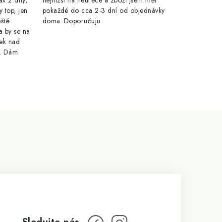
ax 2 dny,
nejnižší na heurece a zboží jsem měl
y top, jen
pokaždé do cca 2-3 dní od objednávky
eště
doma..Doporučuju
a by se na
ek nad
e. Dám