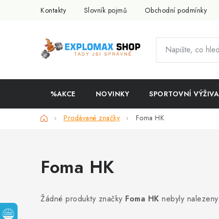
Přejít
Kontakty
Slovník pojmů
Obchodní podmínky
na
obsah
%AKCE
NOVINKY
SPORTOVNÍ VÝŽIVA
Domů
Prodávané značky
Foma HK
Foma HK
Žádné produkty značky
Foma HK
nebyly nalezeny.