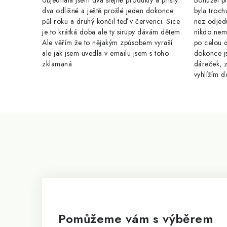
objednala jsem dva stejné produkty a přišly
Bohužel pr
dva odlišné a ještě prošlé jeden dokonce
byla troch
půl roku a druhý končil teď v červenci. Sice
nez odjed
je to krátká doba ale ty sirupy dávám dětem.
nikdo nem
Ale věřím že to nějakým způsobem vyraší
po celou 
ale jak jsem uvedla v emailu jsem s toho
dokonce j
zklamaná
dáreček, z
vyhlížím d
Z
á
p
a
t
í
Pomůžeme vám s výběrem