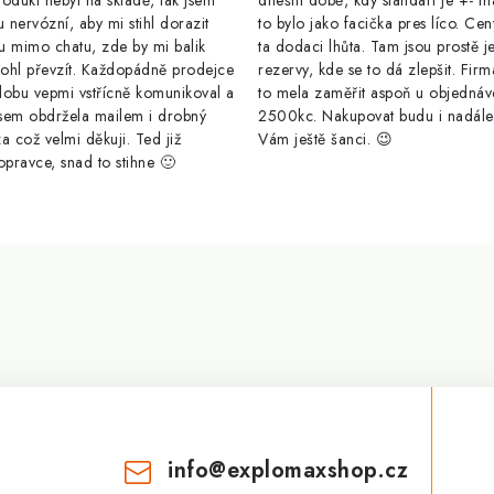
odukt nebyl na skladě, tak jsem
dnešní době, kdy standart je +- m
u nervózní, aby mi stihl dorazit
to bylo jako facička pres líco. Cen
u mimo chatu, zde by mi balik
ta dodaci lhůta. Tam jsou prostě j
ohl převzít. Každopádně prodejce
rezervy, kde se to dá zlepšit. Firm
dobu vepmi vstřícně komunikoval a
to mela zaměřit aspoň u objednáv
sem obdržela mailem i drobný
2500kc. Nakupovat budu i nadál
a což velmi děkuji. Ted již
Vám ještě šanci. 😉
opravce, snad to stihne 🙂
info
@
explomaxshop.cz