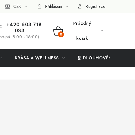
ý systém
CZK
Vše o nákupu
Přihlášení
Registrace
Prázdný
+420 603 718
083
NÁKUPNÍ
po-pá (8:00 - 16:00)
košík
KOŠÍK
KRÁSA A WELLNESS
🧬 DLOUHOVĚKOST