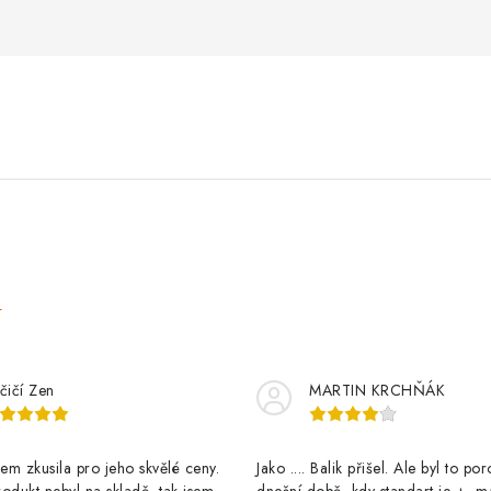
e
čičí Zen
MARTIN KRCHŇÁK
m zkusila pro jeho skvělé ceny.
Jako .... Balik přišel. Ale byl to po