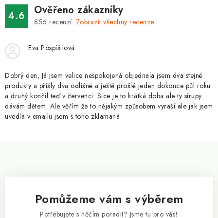
ZNAČKY
Ověřeno zákazníky
4.6
856
recenzí.
Zobrazit všechny recenze
Kontakty
Slovník pojmů
Obchodní podmínky
Podmínky ochrany osobních údajů
Doprava a platba
Eva Pospíšilová
Slevový systém
Vše o nákupu
Dobrý den, Já jsem velice nespokojená objednala jsem dva stejné
produkty a přišly dva odlišné a ještě prošlé jeden dokonce půl roku
a druhý končil teď v červenci. Sice je to krátká doba ale ty sirupy
dávám dětem. Ale věřím že to nějakým způsobem vyraší ale jak jsem
uvedla v emailu jsem s toho zklamaná
Z
á
p
a
Pomůžeme vám s výběrem
t
í
Potřebujete s něčím poradit? Jsme tu pro vás!