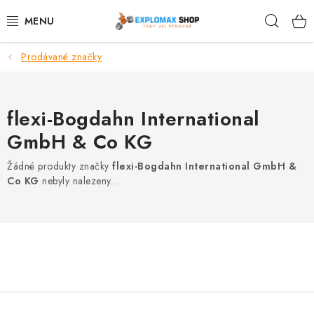
Přejít
Hleda
na
obsah
Prodávané značky
%AKCE
NOVINKY
flexi-Bogdahn International
SPORTOVNÍ VÝŽIVA
GmbH & Co KG
Žádné produkty značky
flexi-Bogdahn International GmbH &
ZDRAVÉ POTRAVINY
Co KG
nebyly nalezeny...
SPORTOVNÍ VYBAVENÍ
KRÁSA A WELLNESS
🧬 DLOUHOVĚKOST