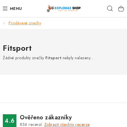
Přejít
Hleda
na
obsah
Prodávané značky
%AKCE
NOVINKY
Fitsport
SPORTOVNÍ VÝŽIVA
Žádné produkty značky
Fitsport
nebyly nalezeny...
ZDRAVÉ POTRAVINY
SPORTOVNÍ VYBAVENÍ
KRÁSA A WELLNESS
🧬 DLOUHOVĚKOST
Ověřeno zákazníky
4.6
856
recenzí.
Zobrazit všechny recenze