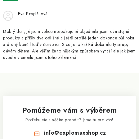
ZNAČKY
Eva Pospíšilová
Kontakty
Slovník pojmů
Obchodní podmínky
Podmínky ochrany osobních údajů
Doprava a platba
Dobrý den, Já jsem velice nespokojená objednala jsem dva stejné
Slevový systém
Vše o nákupu
produkty a přišly dva odlišné a ještě prošlé jeden dokonce půl roku
a druhý končil teď v červenci. Sice je to krátká doba ale ty sirupy
dávám dětem. Ale věřím že to nějakým způsobem vyraší ale jak jsem
uvedla v emailu jsem s toho zklamaná
Z
á
p
a
Pomůžeme vám s výběrem
t
í
Potřebujete s něčím poradit? Jsme tu pro vás!
info
@
explomaxshop.cz