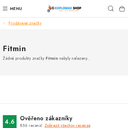
Přejít
Hleda
na
obsah
Prodávané značky
%AKCE
NOVINKY
Fitmin
SPORTOVNÍ VÝŽIVA
Žádné produkty značky
Fitmin
nebyly nalezeny...
ZDRAVÉ POTRAVINY
SPORTOVNÍ VYBAVENÍ
KRÁSA A WELLNESS
🧬 DLOUHOVĚKOST
Ověřeno zákazníky
4.6
856
recenzí.
Zobrazit všechny recenze