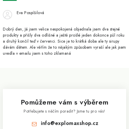
ZNAČKY
Eva Pospíšilová
Kontakty
Slovník pojmů
Obchodní podmínky
Podmínky ochrany osobních údajů
Doprava a platba
Dobrý den, Já jsem velice nespokojená objednala jsem dva stejné
Slevový systém
Vše o nákupu
produkty a přišly dva odlišné a ještě prošlé jeden dokonce půl roku
a druhý končil teď v červenci. Sice je to krátká doba ale ty sirupy
dávám dětem. Ale věřím že to nějakým způsobem vyraší ale jak jsem
uvedla v emailu jsem s toho zklamaná
Z
á
p
a
Pomůžeme vám s výběrem
t
í
Potřebujete s něčím poradit? Jsme tu pro vás!
info
@
explomaxshop.cz