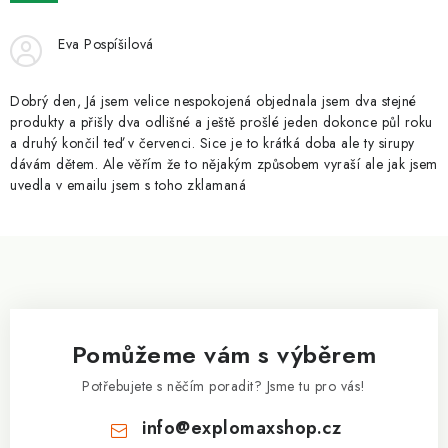
ZNAČKY
Eva Pospíšilová
Kontakty
Slovník pojmů
Obchodní podmínky
Podmínky ochrany osobních údajů
Doprava a platba
Dobrý den, Já jsem velice nespokojená objednala jsem dva stejné
Slevový systém
Vše o nákupu
produkty a přišly dva odlišné a ještě prošlé jeden dokonce půl roku
a druhý končil teď v červenci. Sice je to krátká doba ale ty sirupy
dávám dětem. Ale věřím že to nějakým způsobem vyraší ale jak jsem
uvedla v emailu jsem s toho zklamaná
Z
á
p
a
Pomůžeme vám s výběrem
t
í
Potřebujete s něčím poradit? Jsme tu pro vás!
info
@
explomaxshop.cz