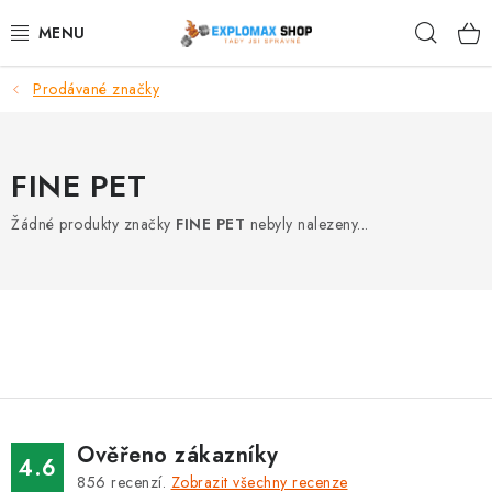
Přejít
Hleda
na
obsah
Prodávané značky
%AKCE
NOVINKY
FINE PET
SPORTOVNÍ VÝŽIVA
Žádné produkty značky
FINE PET
nebyly nalezeny...
ZDRAVÉ POTRAVINY
SPORTOVNÍ VYBAVENÍ
KRÁSA A WELLNESS
🧬 DLOUHOVĚKOST
Ověřeno zákazníky
4.6
856
recenzí.
Zobrazit všechny recenze