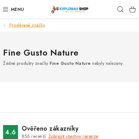
Přejít
Hleda
na
obsah
Prodávané značky
%AKCE
NOVINKY
Fine Gusto Nature
SPORTOVNÍ VÝŽIVA
Žádné produkty značky
Fine Gusto Nature
nebyly nalezeny...
ZDRAVÉ POTRAVINY
SPORTOVNÍ VYBAVENÍ
KRÁSA A WELLNESS
🧬 DLOUHOVĚKOST
Ověřeno zákazníky
4.6
856
recenzí.
Zobrazit všechny recenze