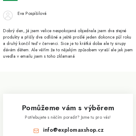
ZNAČKY
Eva Pospíšilová
Kontakty
Slovník pojmů
Obchodní podmínky
Podmínky ochrany osobních údajů
Doprava a platba
Dobrý den, Já jsem velice nespokojená objednala jsem dva stejné
Slevový systém
Vše o nákupu
produkty a přišly dva odlišné a ještě prošlé jeden dokonce půl roku
a druhý končil teď v červenci. Sice je to krátká doba ale ty sirupy
dávám dětem. Ale věřím že to nějakým způsobem vyraší ale jak jsem
uvedla v emailu jsem s toho zklamaná
Z
á
p
a
Pomůžeme vám s výběrem
t
í
Potřebujete s něčím poradit? Jsme tu pro vás!
info
@
explomaxshop.cz