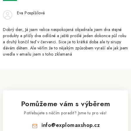
ZNAČKY
Eva Pospíšilová
Kontakty
Slovník pojmů
Obchodní podmínky
Podmínky ochrany osobních údajů
Doprava a platba
Dobrý den, Já jsem velice nespokojená objednala jsem dva stejné
Slevový systém
Vše o nákupu
produkty a přišly dva odlišné a ještě prošlé jeden dokonce půl roku
a druhý končil teď v červenci. Sice je to krátká doba ale ty sirupy
dávám dětem. Ale věřím že to nějakým způsobem vyraší ale jak jsem
uvedla v emailu jsem s toho zklamaná
Z
á
p
a
Pomůžeme vám s výběrem
t
í
Potřebujete s něčím poradit? Jsme tu pro vás!
info
@
explomaxshop.cz