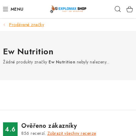
Přejít
Hleda
na
obsah
Prodávané značky
%AKCE
NOVINKY
Ew Nutrition
SPORTOVNÍ VÝŽIVA
Žádné produkty značky
Ew Nutrition
nebyly nalezeny...
ZDRAVÉ POTRAVINY
SPORTOVNÍ VYBAVENÍ
KRÁSA A WELLNESS
🧬 DLOUHOVĚKOST
Ověřeno zákazníky
4.6
856
recenzí.
Zobrazit všechny recenze