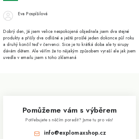
ZNAČKY
Eva Pospíšilová
Kontakty
Slovník pojmů
Obchodní podmínky
Podmínky ochrany osobních údajů
Doprava a platba
Dobrý den, Já jsem velice nespokojená objednala jsem dva stejné
Slevový systém
Vše o nákupu
produkty a přišly dva odlišné a ještě prošlé jeden dokonce půl roku
a druhý končil teď v červenci. Sice je to krátká doba ale ty sirupy
dávám dětem. Ale věřím že to nějakým způsobem vyraší ale jak jsem
uvedla v emailu jsem s toho zklamaná
Z
á
p
a
Pomůžeme vám s výběrem
t
í
Potřebujete s něčím poradit? Jsme tu pro vás!
info
@
explomaxshop.cz