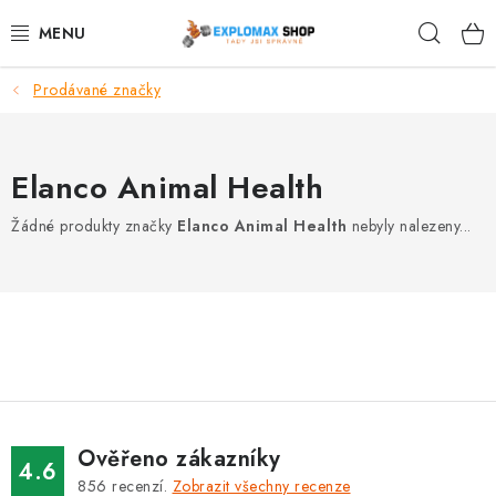
Přejít
Hleda
na
obsah
Prodávané značky
%AKCE
NOVINKY
Elanco Animal Health
SPORTOVNÍ VÝŽIVA
Žádné produkty značky
Elanco Animal Health
nebyly nalezeny...
ZDRAVÉ POTRAVINY
SPORTOVNÍ VYBAVENÍ
KRÁSA A WELLNESS
🧬 DLOUHOVĚKOST
Ověřeno zákazníky
4.6
856
recenzí.
Zobrazit všechny recenze