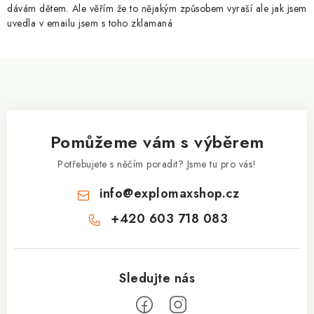
y
dávám dětem. Ale věřím že to nějakým způsobem vyraší ale jak jsem
v
uvedla v emailu jsem s toho zklamaná
ý
p
Z
i
á
s
p
u
a
Pomůžeme vám s výběrem
t
í
Potřebujete s něčím poradit? Jsme tu pro vás!
info
@
explomaxshop.cz
+420 603 718 083