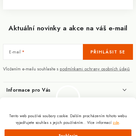
Aktuální novinky a akce na váš e-mail
E-mail
PŘIHLÁSIT SE
Vložením e-mailu souhlasíte s
podmínkami ochrany osobních údajů
Informace pro Vás
Kontakty
Blog
Slovník pojmů
Tento web používá soubory cookie. Dalším procházením tohoto webu
Berberin - co je zač?
Facebook
vyjadřujete souhlas s jejich používáním.. Více informací
zde
.
10.3.2025
Obchodní podmínky
Odmítnout
Souhlasím