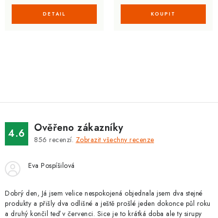
O
v
l
á
d
Ověřeno zákazníky
a
4.6
856
recenzí.
Zobrazit všechny recenze
c
í
Eva Pospíšilová
p
r
v
Dobrý den, Já jsem velice nespokojená objednala jsem dva stejné
produkty a přišly dva odlišné a ještě prošlé jeden dokonce půl roku
k
a druhý končil teď v červenci. Sice je to krátká doba ale ty sirupy