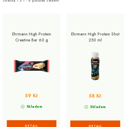
i
e
ZNAČKY
Stránka
1
z
1
-
6
položek celkem
s
n
p
í
Kontakty
Slovník pojmů
Obchodní podmínky
r
p
Podmínky ochrany osobních údajů
Doprava a platba
o
r
Ehrmann High Protein
Ehrmann High Protein Shot
Slevový systém
Vše o nákupu
d
o
Creatine Bar 60 g
250 ml
u
d
k
u
t
k
ů
t
ů
59 Kč
58 Kč
Skladem
Skladem