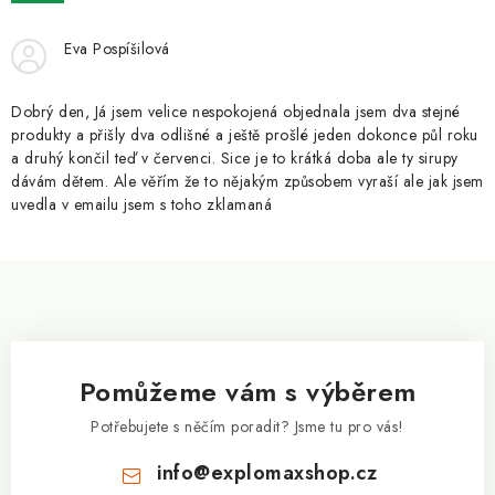
ZNAČKY
Eva Pospíšilová
Kontakty
Slovník pojmů
Obchodní podmínky
Podmínky ochrany osobních údajů
Doprava a platba
Dobrý den, Já jsem velice nespokojená objednala jsem dva stejné
Slevový systém
Vše o nákupu
produkty a přišly dva odlišné a ještě prošlé jeden dokonce půl roku
a druhý končil teď v červenci. Sice je to krátká doba ale ty sirupy
dávám dětem. Ale věřím že to nějakým způsobem vyraší ale jak jsem
uvedla v emailu jsem s toho zklamaná
Z
á
p
a
Pomůžeme vám s výběrem
t
í
Potřebujete s něčím poradit? Jsme tu pro vás!
info
@
explomaxshop.cz