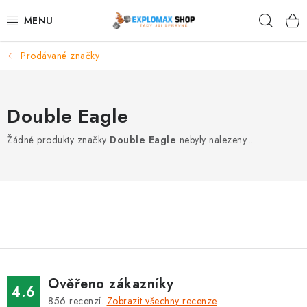
Přejít
Hleda
na
obsah
Prodávané značky
%AKCE
NOVINKY
Double Eagle
SPORTOVNÍ VÝŽIVA
Žádné produkty značky
Double Eagle
nebyly nalezeny...
ZDRAVÉ POTRAVINY
SPORTOVNÍ VYBAVENÍ
KRÁSA A WELLNESS
🧬 DLOUHOVĚKOST
Ověřeno zákazníky
4.6
856
recenzí.
Zobrazit všechny recenze