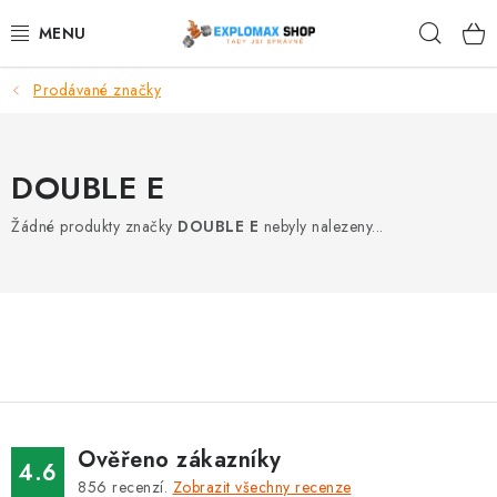
Přejít
Hleda
na
obsah
Prodávané značky
%AKCE
NOVINKY
DOUBLE E
SPORTOVNÍ VÝŽIVA
Žádné produkty značky
DOUBLE E
nebyly nalezeny...
ZDRAVÉ POTRAVINY
SPORTOVNÍ VYBAVENÍ
KRÁSA A WELLNESS
🧬 DLOUHOVĚKOST
Ověřeno zákazníky
4.6
856
recenzí.
Zobrazit všechny recenze