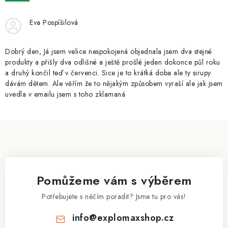
ZNAČKY
Eva Pospíšilová
Kontakty
Slovník pojmů
Obchodní podmínky
Podmínky ochrany osobních údajů
Doprava a platba
Dobrý den, Já jsem velice nespokojená objednala jsem dva stejné
Slevový systém
Vše o nákupu
produkty a přišly dva odlišné a ještě prošlé jeden dokonce půl roku
a druhý končil teď v červenci. Sice je to krátká doba ale ty sirupy
dávám dětem. Ale věřím že to nějakým způsobem vyraší ale jak jsem
uvedla v emailu jsem s toho zklamaná
Z
á
p
a
Pomůžeme vám s výběrem
t
í
Potřebujete s něčím poradit? Jsme tu pro vás!
info
@
explomaxshop.cz