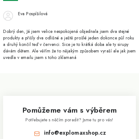
ZNAČKY
Eva Pospíšilová
Kontakty
Slovník pojmů
Obchodní podmínky
Podmínky ochrany osobních údajů
Doprava a platba
Dobrý den, Já jsem velice nespokojená objednala jsem dva stejné
Slevový systém
Vše o nákupu
produkty a přišly dva odlišné a ještě prošlé jeden dokonce půl roku
a druhý končil teď v červenci. Sice je to krátká doba ale ty sirupy
dávám dětem. Ale věřím že to nějakým způsobem vyraší ale jak jsem
uvedla v emailu jsem s toho zklamaná
Z
á
p
a
Pomůžeme vám s výběrem
t
í
Potřebujete s něčím poradit? Jsme tu pro vás!
info
@
explomaxshop.cz