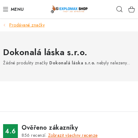
Přejít
Hleda
na
obsah
Prodávané značky
%AKCE
NOVINKY
Dokonalá láska s.r.o.
SPORTOVNÍ VÝŽIVA
Žádné produkty značky
Dokonalá láska s.r.o.
nebyly nalezeny...
ZDRAVÉ POTRAVINY
SPORTOVNÍ VYBAVENÍ
KRÁSA A WELLNESS
🧬 DLOUHOVĚKOST
Ověřeno zákazníky
4.6
856
recenzí.
Zobrazit všechny recenze