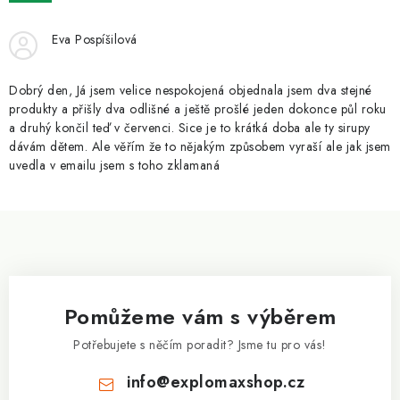
ZNAČKY
Eva Pospíšilová
Kontakty
Slovník pojmů
Obchodní podmínky
Podmínky ochrany osobních údajů
Doprava a platba
Dobrý den, Já jsem velice nespokojená objednala jsem dva stejné
Slevový systém
Vše o nákupu
produkty a přišly dva odlišné a ještě prošlé jeden dokonce půl roku
a druhý končil teď v červenci. Sice je to krátká doba ale ty sirupy
dávám dětem. Ale věřím že to nějakým způsobem vyraší ale jak jsem
uvedla v emailu jsem s toho zklamaná
Z
á
p
a
Pomůžeme vám s výběrem
t
í
Potřebujete s něčím poradit? Jsme tu pro vás!
info
@
explomaxshop.cz