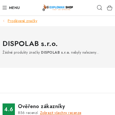
Přejít
Hleda
na
obsah
Prodávané značky
%AKCE
NOVINKY
DISPOLAB s.r.o.
SPORTOVNÍ VÝŽIVA
Žádné produkty značky
DISPOLAB s.r.o.
nebyly nalezeny...
ZDRAVÉ POTRAVINY
SPORTOVNÍ VYBAVENÍ
KRÁSA A WELLNESS
🧬 DLOUHOVĚKOST
Ověřeno zákazníky
4.6
856
recenzí.
Zobrazit všechny recenze