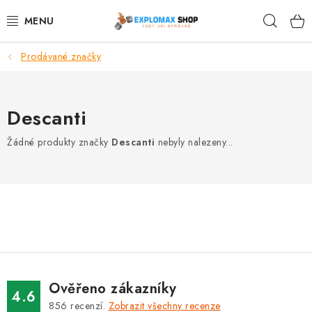
Přejít
Hleda
na
obsah
Prodávané značky
%AKCE
NOVINKY
Descanti
SPORTOVNÍ VÝŽIVA
Žádné produkty značky
Descanti
nebyly nalezeny...
ZDRAVÉ POTRAVINY
SPORTOVNÍ VYBAVENÍ
KRÁSA A WELLNESS
🧬 DLOUHOVĚKOST
Ověřeno zákazníky
4.6
856
recenzí.
Zobrazit všechny recenze