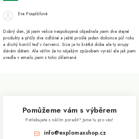
ZNAČKY
Eva Pospíšilová
Kontakty
Slovník pojmů
Obchodní podmínky
Podmínky ochrany osobních údajů
Doprava a platba
Dobrý den, Já jsem velice nespokojená objednala jsem dva stejné
Slevový systém
Vše o nákupu
produkty a přišly dva odlišné a ještě prošlé jeden dokonce půl roku
a druhý končil teď v červenci. Sice je to krátká doba ale ty sirupy
dávám dětem. Ale věřím že to nějakým způsobem vyraší ale jak jsem
uvedla v emailu jsem s toho zklamaná
Z
á
p
a
Pomůžeme vám s výběrem
t
í
Potřebujete s něčím poradit? Jsme tu pro vás!
info
@
explomaxshop.cz