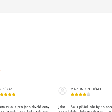
e
čičí Zen
MARTIN KRCHŇÁK
m zkusila pro jeho skvělé ceny.
Jako .... Balik přišel. Ale byl to po