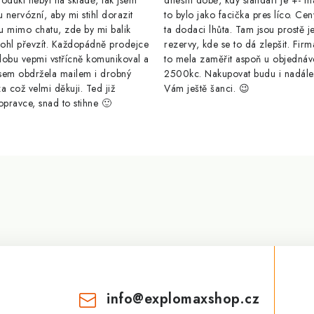
odukt nebyl na skladě, tak jsem
dnešní době, kdy standart je +- m
u nervózní, aby mi stihl dorazit
to bylo jako facička pres líco. Cen
u mimo chatu, zde by mi balik
ta dodaci lhůta. Tam jsou prostě j
ohl převzít. Každopádně prodejce
rezervy, kde se to dá zlepšit. Firm
dobu vepmi vstřícně komunikoval a
to mela zaměřit aspoň u objednáv
sem obdržela mailem i drobný
2500kc. Nakupovat budu i nadál
a což velmi děkuji. Ted již
Vám ještě šanci. 😉
opravce, snad to stihne 🙂
info
@
explomaxshop.cz