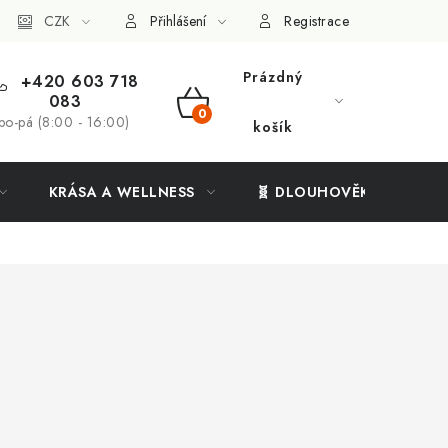
ý systém
CZK
Vše o nákupu
Přihlášení
Registrace
Prázdný
+420 603 718
083
NÁKUPNÍ
po-pá (8:00 - 16:00)
košík
KOŠÍK
KRÁSA A WELLNESS
🧬 DLOUHOVĚKOST