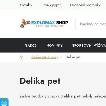
Přejít
Kontakty
Slovník pojmů
Obchodní podmínky
na
obsah
%AKCE
NOVINKY
SPORTOVNÍ VÝŽIVA
Domů
Prodávané značky
Delika pet
Delika pet
Žádné produkty značky
Delika pet
nebyly nalezen