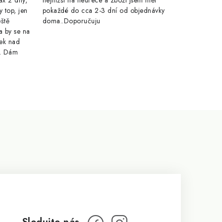
ax 2 dny,
nejnižší na heurece a zboží jsem měl
y top, jen
pokaždé do cca 2-3 dní od objednávky
eště
doma..Doporučuju
a by se na
ek nad
e. Dám