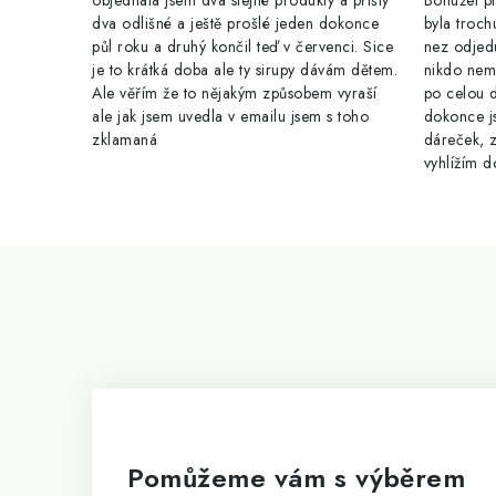
objednala jsem dva stejné produkty a přišly
Bohužel pr
dva odlišné a ještě prošlé jeden dokonce
byla troch
půl roku a druhý končil teď v červenci. Sice
nez odjed
je to krátká doba ale ty sirupy dávám dětem.
nikdo nem
Ale věřím že to nějakým způsobem vyraší
po celou 
ale jak jsem uvedla v emailu jsem s toho
dokonce j
zklamaná
dáreček, z
vyhlížím d
Z
á
p
a
t
í
Pomůžeme vám s výběrem