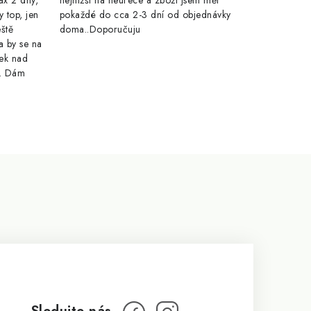
ax 2 dny,
nejnižší na heurece a zboží jsem měl
y top, jen
pokaždé do cca 2-3 dní od objednávky
eště
doma..Doporučuju
a by se na
ek nad
e. Dám