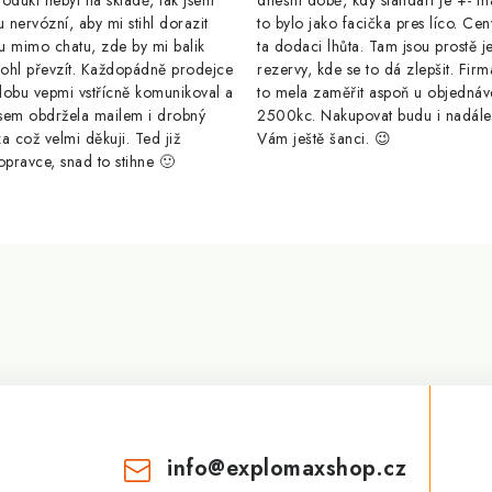
odukt nebyl na skladě, tak jsem
dnešní době, kdy standart je +- m
u nervózní, aby mi stihl dorazit
to bylo jako facička pres líco. Cen
u mimo chatu, zde by mi balik
ta dodaci lhůta. Tam jsou prostě j
ohl převzít. Každopádně prodejce
rezervy, kde se to dá zlepšit. Firm
dobu vepmi vstřícně komunikoval a
to mela zaměřit aspoň u objednáv
sem obdržela mailem i drobný
2500kc. Nakupovat budu i nadál
a což velmi děkuji. Ted již
Vám ještě šanci. 😉
opravce, snad to stihne 🙂
info
@
explomaxshop.cz