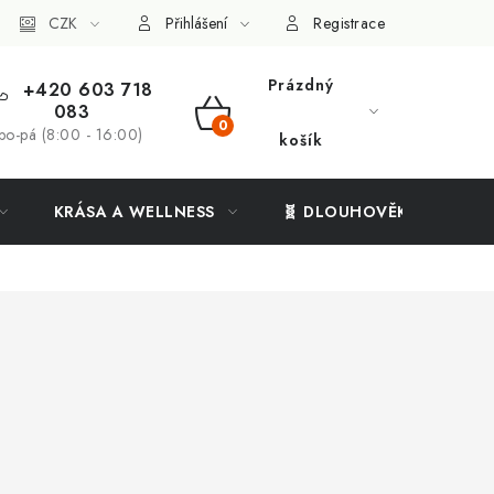
ý systém
CZK
Vše o nákupu
Přihlášení
Registrace
Prázdný
+420 603 718
083
NÁKUPNÍ
po-pá (8:00 - 16:00)
košík
KOŠÍK
KRÁSA A WELLNESS
🧬 DLOUHOVĚKOST