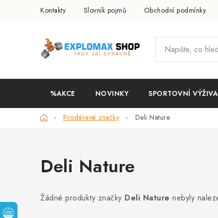
Přejít
Kontakty
Slovník pojmů
Obchodní podmínky
na
obsah
%AKCE
NOVINKY
SPORTOVNÍ VÝŽIVA
Domů
Prodávané značky
Deli Nature
Deli Nature
Žádné produkty značky
Deli Nature
nebyly naleze