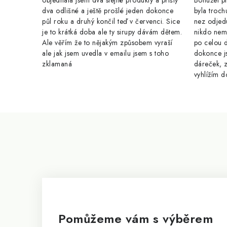
objednala jsem dva stejné produkty a přišly
Bohužel pr
dva odlišné a ještě prošlé jeden dokonce
byla troch
půl roku a druhý končil teď v červenci. Sice
nez odjed
je to krátká doba ale ty sirupy dávám dětem.
nikdo nem
Ale věřím že to nějakým způsobem vyraší
po celou 
ale jak jsem uvedla v emailu jsem s toho
dokonce j
zklamaná
dáreček, z
vyhlížím d
Z
á
p
a
t
í
Pomůžeme vám s výběrem