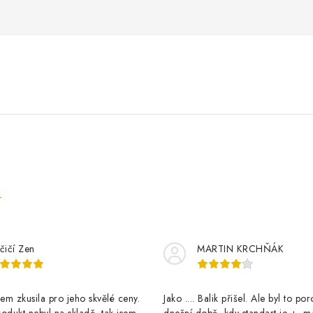
e
čičí Zen
MARTIN KRCHŇÁK
m zkusila pro jeho skvělé ceny.
Jako .... Balik přišel. Ale byl to po