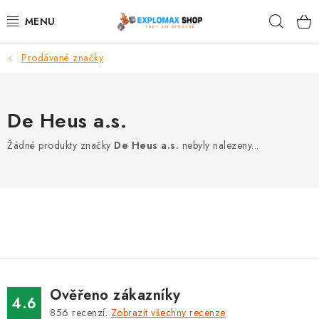
Přejít
Hleda
na
obsah
Prodávané značky
%AKCE
NOVINKY
De Heus a.s.
SPORTOVNÍ VÝŽIVA
Žádné produkty značky
De Heus a.s.
nebyly nalezeny...
ZDRAVÉ POTRAVINY
SPORTOVNÍ VYBAVENÍ
KRÁSA A WELLNESS
🧬 DLOUHOVĚKOST
Ověřeno zákazníky
4.6
856
recenzí.
Zobrazit všechny recenze