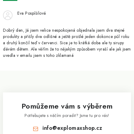
ZNAČKY
Eva Pospíšilová
Kontakty
Slovník pojmů
Obchodní podmínky
Podmínky ochrany osobních údajů
Doprava a platba
Dobrý den, Já jsem velice nespokojená objednala jsem dva stejné
Slevový systém
Vše o nákupu
produkty a přišly dva odlišné a ještě prošlé jeden dokonce půl roku
a druhý končil teď v červenci. Sice je to krátká doba ale ty sirupy
dávám dětem. Ale věřím že to nějakým způsobem vyraší ale jak jsem
uvedla v emailu jsem s toho zklamaná
Z
á
p
a
Pomůžeme vám s výběrem
t
í
Potřebujete s něčím poradit? Jsme tu pro vás!
info
@
explomaxshop.cz