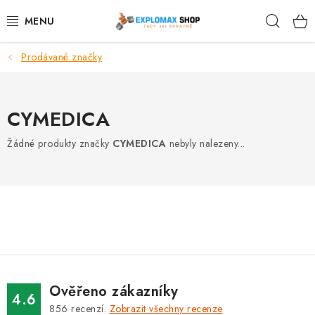
Přejít
Hleda
na
obsah
Prodávané značky
%AKCE
NOVINKY
CYMEDICA
SPORTOVNÍ VÝŽIVA
Žádné produkty značky
CYMEDICA
nebyly nalezeny...
ZDRAVÉ POTRAVINY
SPORTOVNÍ VYBAVENÍ
KRÁSA A WELLNESS
🧬 DLOUHOVĚKOST
Ověřeno zákazníky
4.6
856
recenzí.
Zobrazit všechny recenze