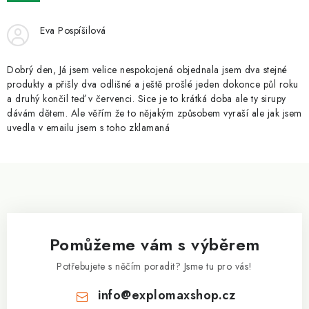
ZNAČKY
Eva Pospíšilová
Kontakty
Slovník pojmů
Obchodní podmínky
Podmínky ochrany osobních údajů
Doprava a platba
Dobrý den, Já jsem velice nespokojená objednala jsem dva stejné
Slevový systém
Vše o nákupu
produkty a přišly dva odlišné a ještě prošlé jeden dokonce půl roku
a druhý končil teď v červenci. Sice je to krátká doba ale ty sirupy
dávám dětem. Ale věřím že to nějakým způsobem vyraší ale jak jsem
uvedla v emailu jsem s toho zklamaná
Z
á
p
a
Pomůžeme vám s výběrem
t
í
Potřebujete s něčím poradit? Jsme tu pro vás!
info
@
explomaxshop.cz