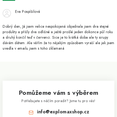
ZNAČKY
Eva Pospíšilová
Kontakty
Slovník pojmů
Obchodní podmínky
Podmínky ochrany osobních údajů
Doprava a platba
Dobrý den, Já jsem velice nespokojená objednala jsem dva stejné
Slevový systém
Vše o nákupu
produkty a přišly dva odlišné a ještě prošlé jeden dokonce půl roku
a druhý končil teď v červenci. Sice je to krátká doba ale ty sirupy
dávám dětem. Ale věřím že to nějakým způsobem vyraší ale jak jsem
uvedla v emailu jsem s toho zklamaná
Z
á
p
a
Pomůžeme vám s výběrem
t
í
Potřebujete s něčím poradit? Jsme tu pro vás!
info
@
explomaxshop.cz