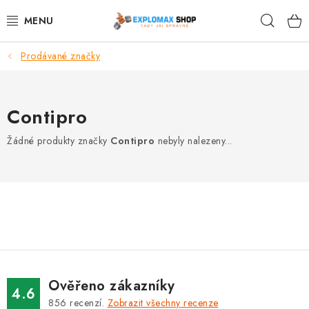
Přejít
Hleda
na
obsah
Prodávané značky
%AKCE
NOVINKY
Contipro
SPORTOVNÍ VÝŽIVA
Žádné produkty značky
Contipro
nebyly nalezeny...
ZDRAVÉ POTRAVINY
SPORTOVNÍ VYBAVENÍ
KRÁSA A WELLNESS
🧬 DLOUHOVĚKOST
Ověřeno zákazníky
4.6
856
recenzí.
Zobrazit všechny recenze