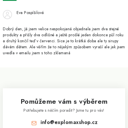
ZNAČKY
Eva Pospíšilová
Kontakty
Slovník pojmů
Obchodní podmínky
Podmínky ochrany osobních údajů
Doprava a platba
Dobrý den, Já jsem velice nespokojená objednala jsem dva stejné
Slevový systém
Vše o nákupu
produkty a přišly dva odlišné a ještě prošlé jeden dokonce půl roku
a druhý končil teď v červenci. Sice je to krátká doba ale ty sirupy
dávám dětem. Ale věřím že to nějakým způsobem vyraší ale jak jsem
uvedla v emailu jsem s toho zklamaná
Z
á
p
a
Pomůžeme vám s výběrem
t
í
Potřebujete s něčím poradit? Jsme tu pro vás!
info
@
explomaxshop.cz