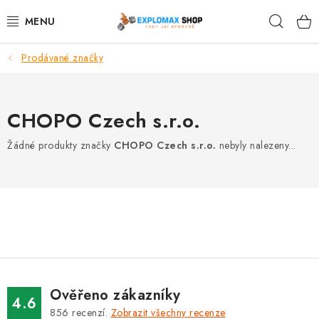
Přejít
Hleda
na
obsah
Prodávané značky
%AKCE
NOVINKY
CHOPO Czech s.r.o.
SPORTOVNÍ VÝŽIVA
Žádné produkty značky
CHOPO Czech s.r.o.
nebyly nalezeny...
ZDRAVÉ POTRAVINY
SPORTOVNÍ VYBAVENÍ
KRÁSA A WELLNESS
🧬 DLOUHOVĚKOST
Ověřeno zákazníky
4.6
856
recenzí.
Zobrazit všechny recenze