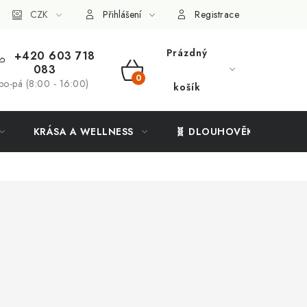
ý systém
CZK
Vše o nákupu
Přihlášení
Registrace
Prázdný
+420 603 718
083
NÁKUPNÍ
po-pá (8:00 - 16:00)
košík
KOŠÍK
KRÁSA A WELLNESS
🧬 DLOUHOVĚKOST