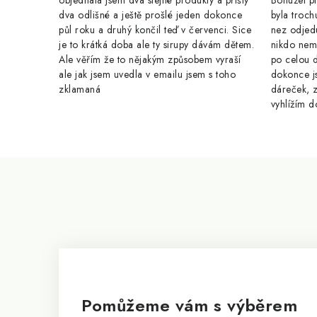
objednala jsem dva stejné produkty a přišly
Bohužel pr
dva odlišné a ještě prošlé jeden dokonce
byla troch
půl roku a druhý končil teď v červenci. Sice
nez odjed
je to krátká doba ale ty sirupy dávám dětem.
nikdo nem
Ale věřím že to nějakým způsobem vyraší
po celou 
ale jak jsem uvedla v emailu jsem s toho
dokonce j
zklamaná
dáreček, z
vyhlížím d
Z
á
p
a
t
í
Pomůžeme vám s výběrem