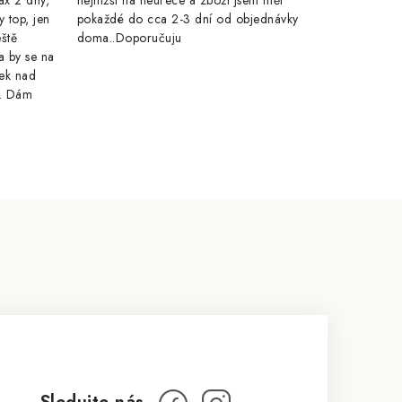
ax 2 dny,
nejnižší na heurece a zboží jsem měl
y top, jen
pokaždé do cca 2-3 dní od objednávky
eště
doma..Doporučuju
a by se na
ek nad
e. Dám