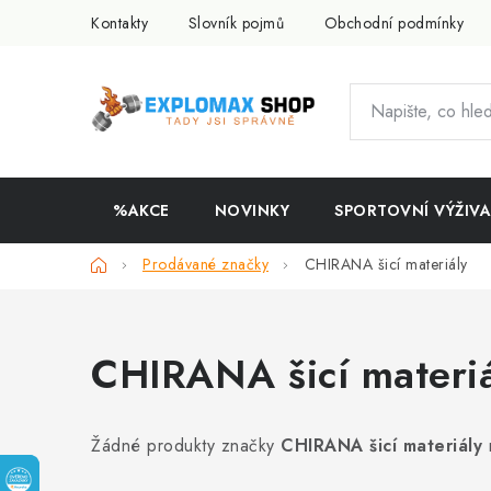
Přejít
Kontakty
Slovník pojmů
Obchodní podmínky
na
obsah
%AKCE
NOVINKY
SPORTOVNÍ VÝŽIVA
Domů
Prodávané značky
CHIRANA šicí materiály
CHIRANA šicí materiá
Žádné produkty značky
CHIRANA šicí materiály
n