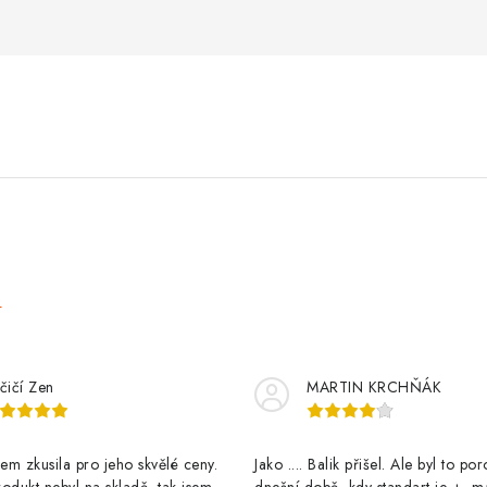
e
čičí Zen
MARTIN KRCHŇÁK
m zkusila pro jeho skvělé ceny.
Jako .... Balik přišel. Ale byl to po