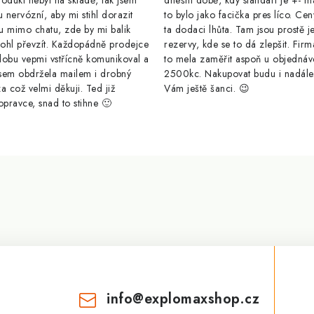
odukt nebyl na skladě, tak jsem
dnešní době, kdy standart je +- m
u nervózní, aby mi stihl dorazit
to bylo jako facička pres líco. Cen
u mimo chatu, zde by mi balik
ta dodaci lhůta. Tam jsou prostě j
ohl převzít. Každopádně prodejce
rezervy, kde se to dá zlepšit. Firm
dobu vepmi vstřícně komunikoval a
to mela zaměřit aspoň u objednáv
sem obdržela mailem i drobný
2500kc. Nakupovat budu i nadál
a což velmi děkuji. Ted již
Vám ještě šanci. 😉
opravce, snad to stihne 🙂
info
@
explomaxshop.cz