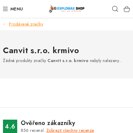
Přejít
Hleda
na
obsah
Prodávané značky
%AKCE
NOVINKY
Canvit s.r.o. krmivo
SPORTOVNÍ VÝŽIVA
Žádné produkty značky
Canvit s.r.o. krmivo
nebyly nalezeny...
ZDRAVÉ POTRAVINY
SPORTOVNÍ VYBAVENÍ
KRÁSA A WELLNESS
🧬 DLOUHOVĚKOST
Ověřeno zákazníky
4.6
856
recenzí.
Zobrazit všechny recenze