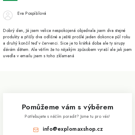
ZNAČKY
Eva Pospíšilová
Kontakty
Slovník pojmů
Obchodní podmínky
Podmínky ochrany osobních údajů
Doprava a platba
Dobrý den, Já jsem velice nespokojená objednala jsem dva stejné
Slevový systém
Vše o nákupu
produkty a přišly dva odlišné a ještě prošlé jeden dokonce půl roku
a druhý končil teď v červenci. Sice je to krátká doba ale ty sirupy
dávám dětem. Ale věřím že to nějakým způsobem vyraší ale jak jsem
uvedla v emailu jsem s toho zklamaná
Z
á
p
a
Pomůžeme vám s výběrem
t
í
Potřebujete s něčím poradit? Jsme tu pro vás!
info
@
explomaxshop.cz