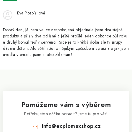
ZNAČKY
Eva Pospíšilová
Kontakty
Slovník pojmů
Obchodní podmínky
Podmínky ochrany osobních údajů
Doprava a platba
Dobrý den, Já jsem velice nespokojená objednala jsem dva stejné
Slevový systém
Vše o nákupu
produkty a přišly dva odlišné a ještě prošlé jeden dokonce půl roku
a druhý končil teď v červenci. Sice je to krátká doba ale ty sirupy
dávám dětem. Ale věřím že to nějakým způsobem vyraší ale jak jsem
uvedla v emailu jsem s toho zklamaná
Z
á
p
a
Pomůžeme vám s výběrem
t
í
Potřebujete s něčím poradit? Jsme tu pro vás!
info
@
explomaxshop.cz