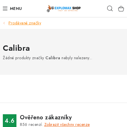
Přejít
Hleda
na
obsah
Prodávané značky
%AKCE
NOVINKY
Calibra
SPORTOVNÍ VÝŽIVA
Žádné produkty značky
Calibra
nebyly nalezeny...
ZDRAVÉ POTRAVINY
SPORTOVNÍ VYBAVENÍ
KRÁSA A WELLNESS
🧬 DLOUHOVĚKOST
Ověřeno zákazníky
4.6
856
recenzí.
Zobrazit všechny recenze