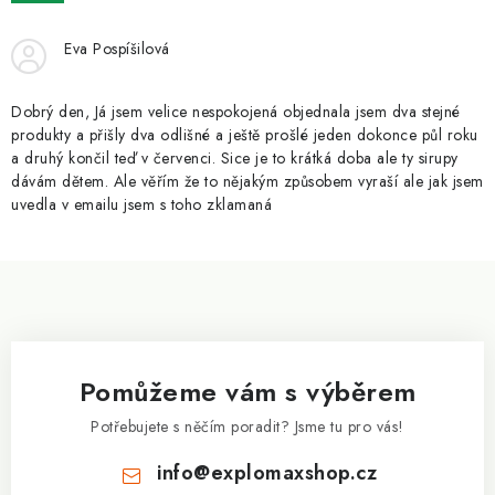
ZNAČKY
Eva Pospíšilová
Kontakty
Slovník pojmů
Obchodní podmínky
Podmínky ochrany osobních údajů
Doprava a platba
Dobrý den, Já jsem velice nespokojená objednala jsem dva stejné
Slevový systém
Vše o nákupu
produkty a přišly dva odlišné a ještě prošlé jeden dokonce půl roku
a druhý končil teď v červenci. Sice je to krátká doba ale ty sirupy
dávám dětem. Ale věřím že to nějakým způsobem vyraší ale jak jsem
uvedla v emailu jsem s toho zklamaná
Z
á
p
a
Pomůžeme vám s výběrem
t
í
Potřebujete s něčím poradit? Jsme tu pro vás!
info
@
explomaxshop.cz