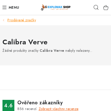
Přejít
Hleda
na
obsah
Prodávané značky
%AKCE
NOVINKY
Calibra Verve
SPORTOVNÍ VÝŽIVA
Žádné produkty značky
Calibra Verve
nebyly nalezeny...
ZDRAVÉ POTRAVINY
SPORTOVNÍ VYBAVENÍ
KRÁSA A WELLNESS
🧬 DLOUHOVĚKOST
Ověřeno zákazníky
4.6
856
recenzí.
Zobrazit všechny recenze